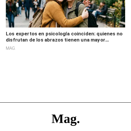
Los expertos en psicología coinciden: quienes no
disfrutan de los abrazos tienen una mayor
sensibilidad a los estímulos físicos y no es por
MAG.
desinterés