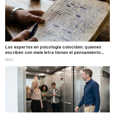
Los expertos en psicología coinciden: quienes
escriben con mala letra tienen el pensamiento
acelerado y no lo hacen por desinterés
MAG.