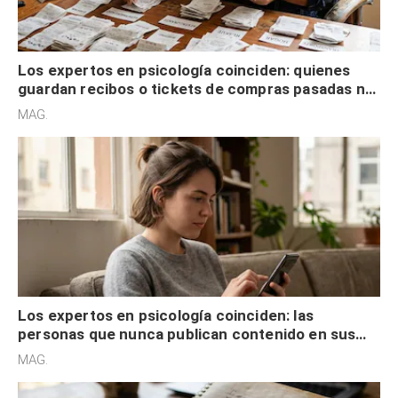
Los expertos en psicología coinciden: quienes
guardan recibos o tickets de compras pasadas no
son acumuladores, sino que tienen necesidad de
MAG.
control
Los expertos en psicología coinciden: las
personas que nunca publican contenido en sus
redes sociales no pretenden buscar validación
MAG.
externa