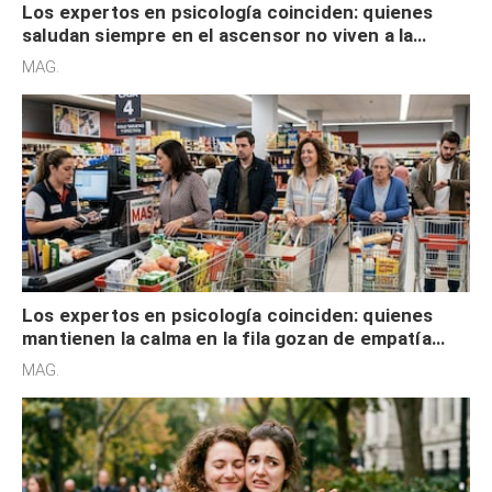
Los expertos en psicología coinciden: quienes
saludan siempre en el ascensor no viven a la
defensiva y tienen apertura social
MAG.
Los expertos en psicología coinciden: quienes
mantienen la calma en la fila gozan de empatía
cognitiva, gratitud y no solo tienen autocontrol
MAG.