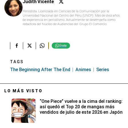
Judith Vicente
Periodista. Licenciada en Ciencias de la Comunicación por la
Universidad Nacional del Centro del Perú (UNCP). Más de diez años
de experiencia en periodismo. Actualmente se desempeña como
redactora del Núcleo de Audiencias del Grupo El Comercio.
Únete
TAGS
The Beginning After The End
Animes
Series
LO MÁS VISTO
“One Piece” vuelve a la cima del ranking:
así quedó el Top 20 de mangas más
vendidos de julio de este 2026 en Japón