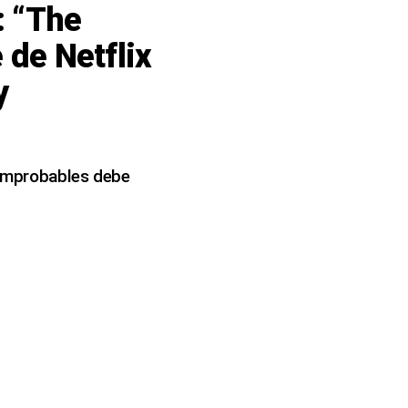
: “The
 de Netflix
y
s improbables debe