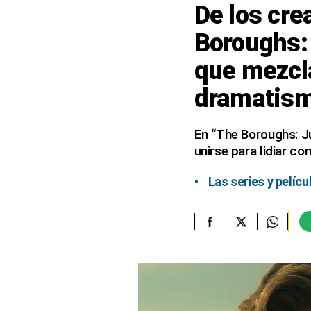
De los cre
elcomercio.pe
Boroughs: 
Términos
que mezcl
Y
Condiciones
De
dramatis
Uso
Oficinas
En “The Boroughs: Ju
Concesionarias
unirse para lidiar c
Principios
Rectores
Las series y pelíc
Buenas
Prácticas
Políticas
De
Privacidad
Política
Integrada
De
Gestión