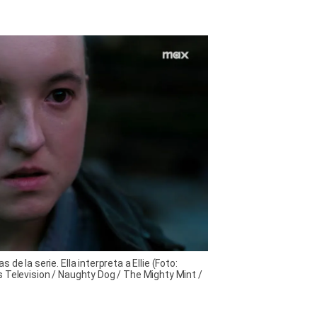
de la serie. Ella interpreta a Ellie (Foto:
 Television / Naughty Dog / The Mighty Mint /