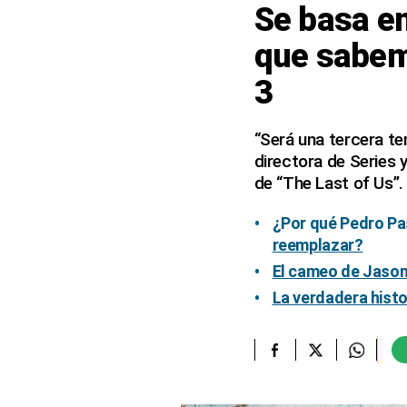
Se basa en
elcomercio.pe
que sabem
Términos
3
Y
Condiciones
De
Uso
“Será una tercera te
directora de Series 
Oficinas
Concesionarias
de “The Last of Us”.
Principios
Rectores
¿Por qué Pedro Pas
reemplazar?
Buenas
Prácticas
El cameo de Jason 
Políticas
La verdadera histor
De
Privacidad
Política
Integrada
De
Gestión