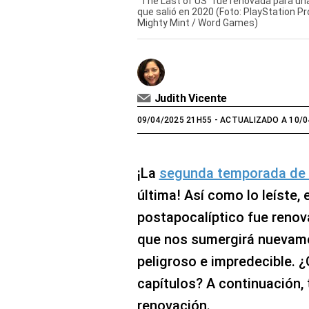
“The Last of US” fue renovada para un
que salió en 2020 (Foto: PlayStation P
Mighty Mint / Word Games)
Judith Vicente
09/04/2025 21H55
- ACTUALIZADO A 10/0
¡La
segunda temporada de 
última! Así como lo leíste,
postapocalíptico fue renov
que nos sumergirá nuevam
peligroso e impredecible. 
capítulos? A continuación,
renovación.