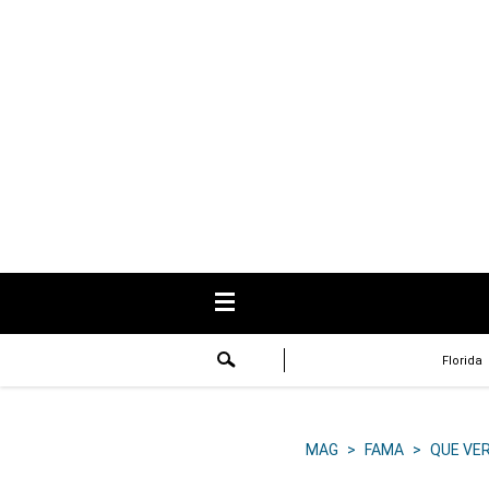
USA
Respuestas
Fama
Historias
Data
Videos
Recetas
Florida
Virales
Lo último
MAG
>
FAMA
>
QUE VE
Volver a El Comercio