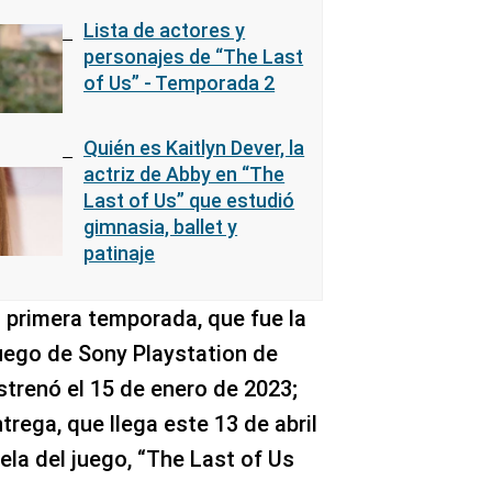
Lista de actores y
personajes de “The Last
of Us” - Temporada 2
Quién es Kaitlyn Dever, la
actriz de Abby en “The
Last of Us” que estudió
gimnasia, ballet y
patinaje
 primera temporada, que fue la
uego de Sony Playstation de
strenó el 15 de enero de 2023;
rega, que llega este 13 de abril
ela del juego, “The Last of Us