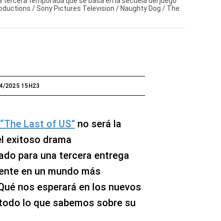
a tercera temporada que se basa en la secuela del juego
roductions / Sony Pictures Television / Naughty Dog / The
4/2025 15H23
“The Last of US”
no será la
 el exitoso drama
ado para una tercera entrega
ente en un mundo más
¿Qué nos esperará en los nuevos
 todo lo que sabemos sobre su