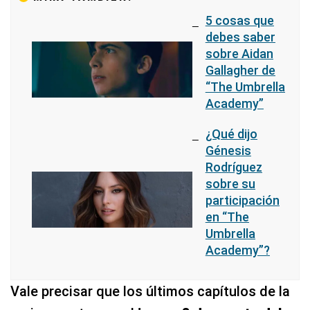
5 cosas que
debes saber
sobre Aidan
Gallagher de
“The Umbrella
Academy”
¿Qué dijo
Génesis
Rodríguez
sobre su
participación
en “The
Umbrella
Academy”?
Vale precisar que los últimos capítulos de la