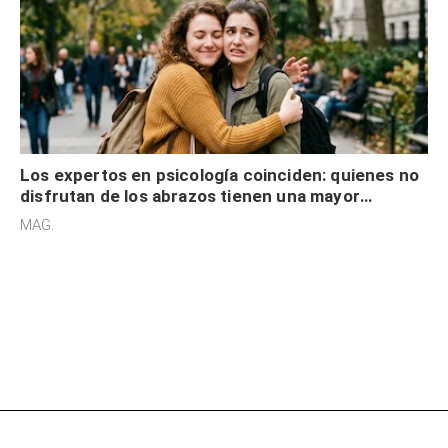
Los expertos en psicología coinciden: quienes no
disfrutan de los abrazos tienen una mayor
sensibilidad a los estímulos físicos y no es por
MAG.
desinterés