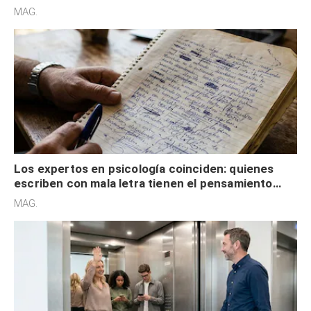
redes sociales no pretenden buscar validación
MAG.
externa
Los expertos en psicología coinciden: quienes
escriben con mala letra tienen el pensamiento
acelerado y no lo hacen por desinterés
MAG.