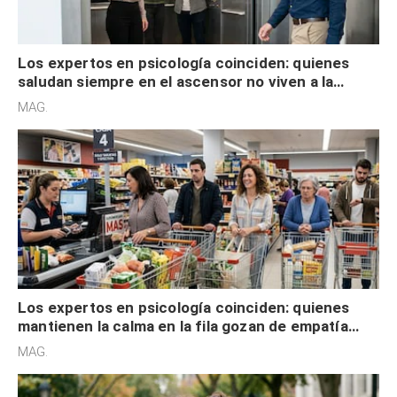
Los expertos en psicología coinciden: quienes
saludan siempre en el ascensor no viven a la
defensiva y tienen apertura social
MAG.
Los expertos en psicología coinciden: quienes
mantienen la calma en la fila gozan de empatía
cognitiva, gratitud y no solo tienen autocontrol
MAG.