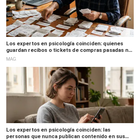
Los expertos en psicología coinciden: quienes
guardan recibos o tickets de compras pasadas no
son acumuladores, sino que tienen necesidad de
MAG.
control
Los expertos en psicología coinciden: las
personas que nunca publican contenido en sus