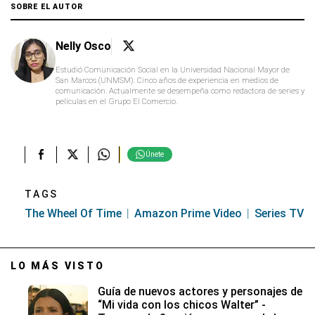
SOBRE EL AUTOR
Nelly Osco
Estudió Comunicación Social en la Universidad Nacional Mayor de
San Marcos (UNMSM). Cinco años de experiencia en medios de
comunicación. Actualmente se desempeña como redactora de series y
películas en el Grupo El Comercio.
Únete
TAGS
The Wheel Of Time
Amazon Prime Video
Series TV
LO MÁS VISTO
Guía de nuevos actores y personajes de
“Mi vida con los chicos Walter” -