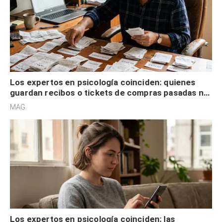
Los expertos en psicología coinciden: quienes
guardan recibos o tickets de compras pasadas no
son acumuladores, sino que tienen necesidad de
MAG.
control
Los expertos en psicología coinciden: las