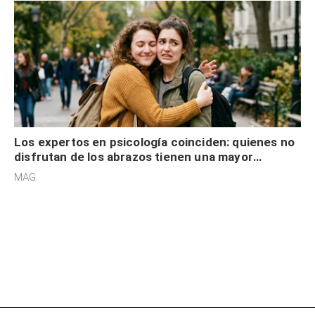
Los expertos en psicología coinciden: quienes no
disfrutan de los abrazos tienen una mayor
sensibilidad a los estímulos físicos y no es por
MAG.
desinterés