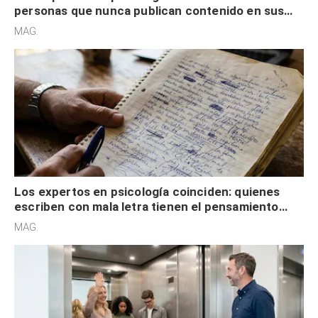
personas que nunca publican contenido en sus
redes sociales no pretenden buscar validación
MAG.
externa
Los expertos en psicología coinciden: quienes
escriben con mala letra tienen el pensamiento
acelerado y no lo hacen por desinterés
MAG.