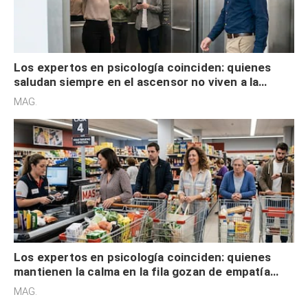
Los expertos en psicología coinciden: quienes
saludan siempre en el ascensor no viven a la
defensiva y tienen apertura social
MAG.
Los expertos en psicología coinciden: quienes
mantienen la calma en la fila gozan de empatía
cognitiva, gratitud y no solo tienen autocontrol
MAG.