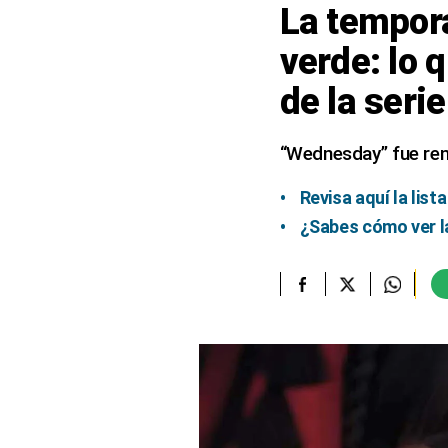
La tempor
elcomercio.pe
verde: lo 
Términos
de la serie
Y
Condiciones
De
Uso
“Wednesday” fue ren
Oficinas
Concesionarias
Revisa aquí la lis
Principios
¿Sabes cómo ver la
Rectores
Buenas
Prácticas
Políticas
De
Privacidad
Política
Integrada
De
Gestión