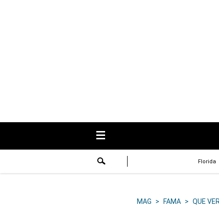
USA
Respuestas
Fama
Historias
Data
Videos
Recetas
Florida
Virales
Lo último
MAG
>
FAMA
>
QUE VE
Volver a El Comercio