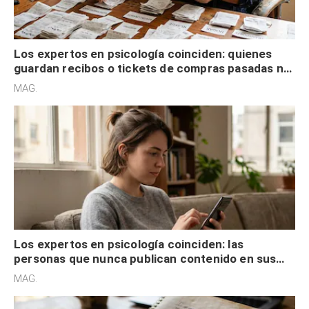
Los expertos en psicología coinciden: quienes
guardan recibos o tickets de compras pasadas no
son acumuladores, sino que tienen necesidad de
MAG.
control
Los expertos en psicología coinciden: las
personas que nunca publican contenido en sus
redes sociales no pretenden buscar validación
MAG.
externa