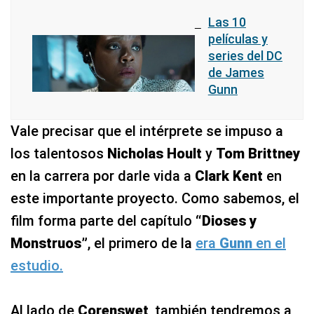
Las 10
películas y
series del DC
de James
Gunn
Vale precisar que el intérprete se impuso a
los talentosos
Nicholas Hoult
y
Tom Brittney
en la carrera por darle vida a
Clark Kent
en
este importante proyecto. Como sabemos, el
film forma parte del capítulo
“Dioses y
Monstruos”
, el primero de la
era
Gunn
en el
estudio.
Al lado de
Corenswet
, también tendremos a