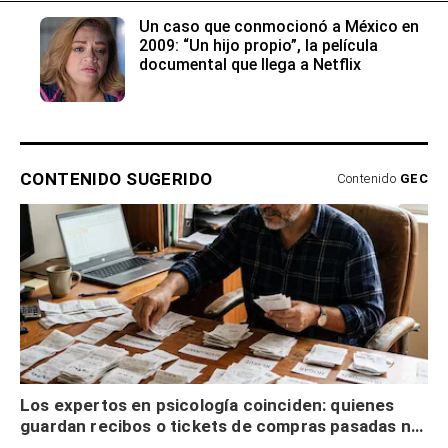
Un caso que conmocionó a México en
2009: “Un hijo propio”, la película
documental que llega a Netflix
CONTENIDO SUGERIDO
Contenido
GEC
Los expertos en psicología coinciden: quienes
guardan recibos o tickets de compras pasadas no
son acumuladores, sino que tienen necesidad de