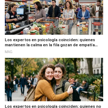
Los expertos en psicología coinciden: quienes
mantienen la calma en la fila gozan de empatía
cognitiva, gratitud y no solo tienen autocontrol
MAG.
Los expertos en psicología coinciden: quienes no