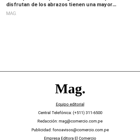
disfrutan de los abrazos tienen una mayor
sensibilidad a los estímulos físicos y no es por
MAG.
desinterés
Equipo editorial
Central Telefónica: (+511) 311-6500
Redacción: mag@comercio.com.pe
Publicidad: fonoavisos@comercio.com.pe
Empresa Editora El Comercio