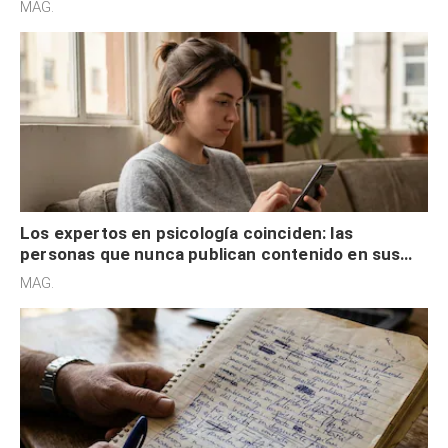
MAG.
control
Los expertos en psicología coinciden: las
personas que nunca publican contenido en sus
redes sociales no pretenden buscar validación
MAG.
externa