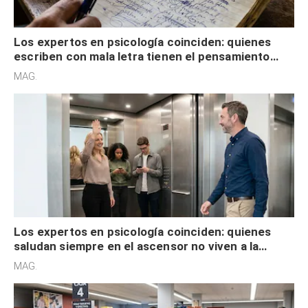
Los expertos en psicología coinciden: quienes
escriben con mala letra tienen el pensamiento
acelerado y no lo hacen por desinterés
MAG.
Los expertos en psicología coinciden: quienes
saludan siempre en el ascensor no viven a la
defensiva y tienen apertura social
MAG.