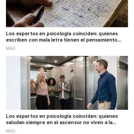
Los expertos en psicología coinciden: quienes
escriben con mala letra tienen el pensamiento
acelerado y no lo hacen por desinterés
MAG.
Los expertos en psicología coinciden: quienes
saludan siempre en el ascensor no viven a la
defensiva y tienen apertura social
MAG.