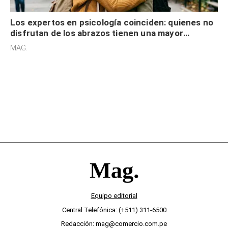
Los expertos en psicología coinciden: quienes no
disfrutan de los abrazos tienen una mayor
sensibilidad a los estímulos físicos y no es por
MAG.
desinterés
Equipo editorial
Central Telefónica: (+511) 311-6500
Redacción: mag@comercio.com.pe