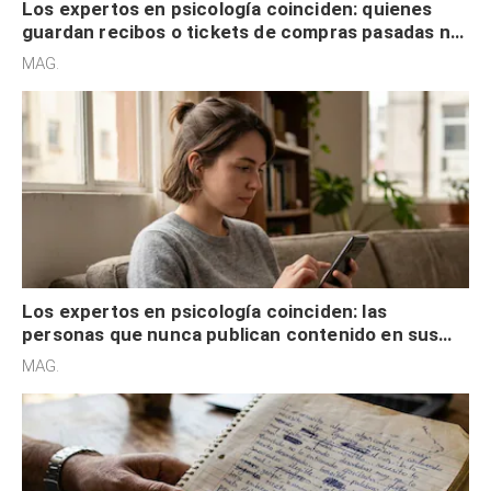
Los expertos en psicología coinciden: quienes
guardan recibos o tickets de compras pasadas no
son acumuladores, sino que tienen necesidad de
MAG.
control
Los expertos en psicología coinciden: las
personas que nunca publican contenido en sus
redes sociales no pretenden buscar validación
MAG.
externa