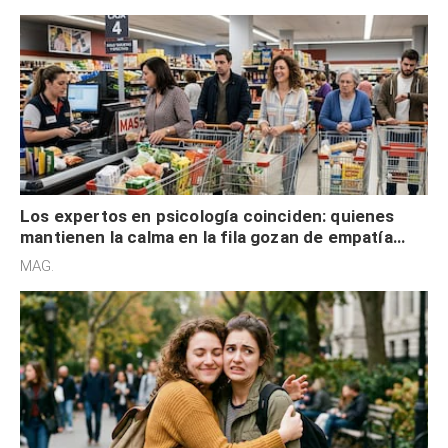
Los expertos en psicología coinciden: quienes
mantienen la calma en la fila gozan de empatía
cognitiva, gratitud y no solo tienen autocontrol
MAG.