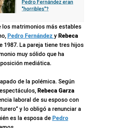
Pedro Fernández eran
"horribles"?
 los matrimonios más estables
no,
Pedro Fernández
y
Rebeca
1987. La pareja tiene tres hijos
monio muy sólido que ha
xposición mediática.
capado de la polémica. Según
 espectáculos,
Rebeca Garza
encia laboral de su esposo con
urero” y lo obligó a renunciar a
uién es la esposa de
Pedro
tamos.