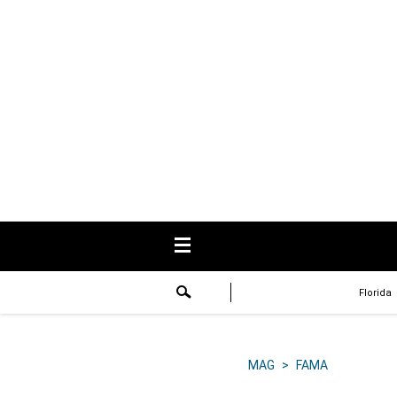
USA
Respuestas
Fama
Historias
Data
Videos
Recetas
Florida
Virales
Lo último
MAG
>
FAMA
Volver a El Comercio