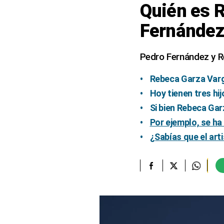
Quién es R
elcomercio.pe
Fernánde
Términos
Y
Condiciones
Pedro Fernández y R
De
Uso
Rebeca Garza Varg
Oficinas
Hoy tienen tres hij
Concesionarias
Si bien Rebeca Gar
Principios
Rectores
Por ejemplo, se ha
¿Sabías que el art
Buenas
Prácticas
Políticas
De
Privacidad
Política
Integrada
De
Gestión