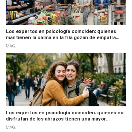
Los expertos en psicología coinciden: quienes
mantienen la calma en la fila gozan de empatía
cognitiva, gratitud y no solo tienen autocontrol
MAG.
Los expertos en psicología coinciden: quienes no
disfrutan de los abrazos tienen una mayor
sensibilidad a los estímulos físicos y no es por
MAG.
desinterés