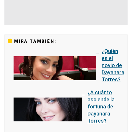
MIRA TAMBIÉN:
¿Quién
es el
novio de
Dayanara
Torres?
¿A cuánto
asciende la
fortuna de
Dayanara
Torres?