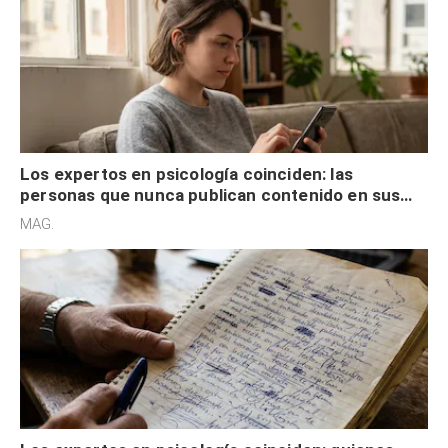
Los expertos en psicología coinciden: las
personas que nunca publican contenido en sus
redes sociales no pretenden buscar validación
MAG.
externa