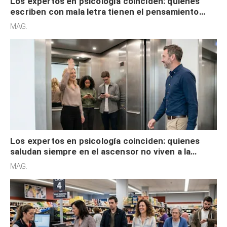
Los expertos en psicología coinciden: quienes
escriben con mala letra tienen el pensamiento
acelerado y no lo hacen por desinterés
MAG.
Los expertos en psicología coinciden: quienes
saludan siempre en el ascensor no viven a la
defensiva y tienen apertura social
MAG.