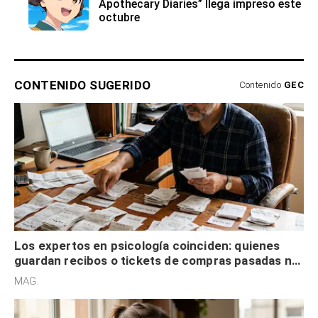
Apothecary Diaries” llega impreso este
octubre
CONTENIDO SUGERIDO
Contenido
GEC
Los expertos en psicología coinciden: quienes
guardan recibos o tickets de compras pasadas no
son acumuladores, sino que tienen necesidad de
MAG.
control