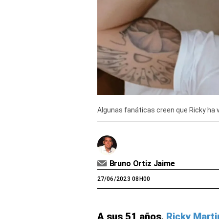
Derechos
Arco
Política
De
Cookies
Algunas fanáticas creen que Ricky ha vu
Bruno Ortiz Jaime
27/06/2023 08H00
A sus 51 años,
Ricky Marti