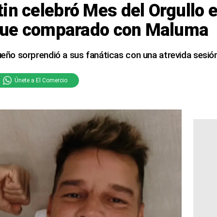
in celebró Mes del Orgullo 
y fue comparado con Maluma
queño sorprendió a sus fanáticas con una atrevida sesió
Únete a El Comercio