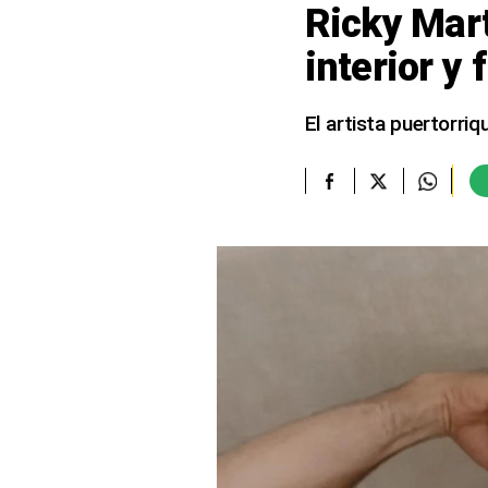
Ricky Mart
elcomercio.pe
interior 
Términos
Y
Condiciones
El artista puertorri
De
Uso
Oficinas
Concesionarias
Principios
Rectores
Buenas
Prácticas
Políticas
De
Privacidad
Política
Integrada
De
Gestión