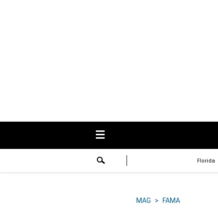
USA
Respuestas
Fama
Historias
Data
Videos
Recetas
Florida
Virales
Lo último
MAG
>
FAMA
Volver a El Comercio