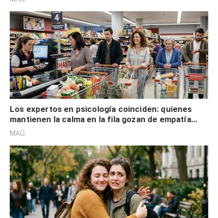
Los expertos en psicología coinciden: quienes
mantienen la calma en la fila gozan de empatía
cognitiva, gratitud y no solo tienen autocontrol
MAG.