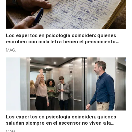
Los expertos en psicología coinciden: quienes
escriben con mala letra tienen el pensamiento
acelerado y no lo hacen por desinterés
MAG.
Los expertos en psicología coinciden: quienes
saludan siempre en el ascensor no viven a la
defensiva y tienen apertura social
MAG.