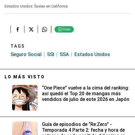
seconds
Estados Unidos: lluvias en California
of
1
minute,
11
seconds
Únete
TAGS
Seguro Social
SSI
SSA
Estados Unidos
LO MÁS VISTO
“One Piece” vuelve a la cima del ranking:
así quedó el Top 20 de mangas más
vendidos de julio de este 2026 en Japón
Guía de episodios de “Re:Zero” -
Temporada 4 Parte 2: fecha y hora de