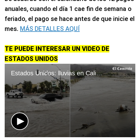
anuales, cuando el día 1 cae fin de semana o
feriado, el pago se hace antes de que inicie el
mes.
MÁS DETALLES AQUÍ
TE PUEDE INTERESAR UN VIDEO DE
ESTADOS UNIDOS
Estados Unidos: lluvias en California
0