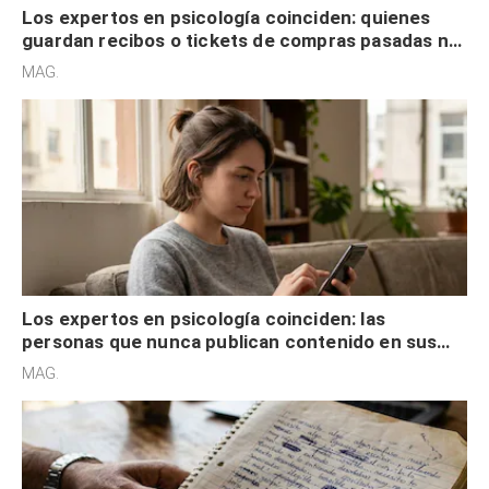
Los expertos en psicología coinciden: quienes
guardan recibos o tickets de compras pasadas no
son acumuladores, sino que tienen necesidad de
MAG.
control
Los expertos en psicología coinciden: las
personas que nunca publican contenido en sus
redes sociales no pretenden buscar validación
MAG.
externa