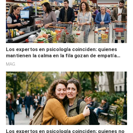
Los expertos en psicología coinciden: quienes
mantienen la calma en la fila gozan de empatía
cognitiva, gratitud y no solo tienen autocontrol
MAG.
Los expertos en psicología coinciden: quienes no