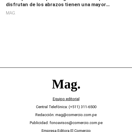
disfrutan de los abrazos tienen una mayor
sensibilidad a los estímulos físicos y no es por
MAG.
desinterés
Equipo editorial
Central Telefónica: (+511) 311-6500
Redacción: mag@comercio.com.pe
Publicidad: fonoavisos@comercio.com.pe
Empresa Editora El Comercio