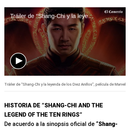
Tráiler de “Shang-Chi y la leyenda de los Diez Anillos”
0
seconds
Tráiler de “Shang-Chi y la leyenda de los Diez Anillos”, película de Marvel
of
2
minutes,
5
HISTORIA DE “SHANG-CHI AND THE
seconds
LEGEND OF THE TEN RINGS”
De acuerdo a la sinopsis oficial de “
Shang-