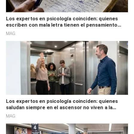
Los expertos en psicología coinciden: quienes
escriben con mala letra tienen el pensamiento
acelerado y no lo hacen por desinterés
MAG.
Los expertos en psicología coinciden: quienes
saludan siempre en el ascensor no viven a la
defensiva y tienen apertura social
MAG.