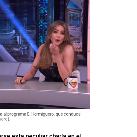
da al programa El Hormiguero, que conduce
ero).
arse esta peculiar charla en el