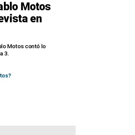
Pablo Motos
evista en
blo Motos contó lo
a 3.
otos?