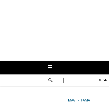
USA
Respuestas
Fama
Historias
Data
Videos
Recetas
Florida
Virales
Lo último
MAG
>
FAMA
Volver a El Comercio