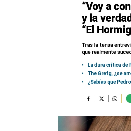
“Voy a con
elcomercio.pe
y la verda
Términos
“El Hormi
Y
Condiciones
De
Uso
Tras la tensa entre
que realmente sucedi
Oficinas
Concesionarias
La dura crítica de
Principios
Rectores
The Grefg, ¿se ar
Buenas
¿Sabías que Pedro
Prácticas
Políticas
De
Privacidad
Política
Integrada
De
Gestión