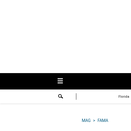
USA
Respuestas
Fama
Historias
Data
Videos
Recetas
Florida
Virales
Lo último
MAG
>
FAMA
Volver a El Comercio