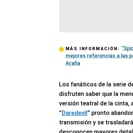
“Spi
MÁS INFORMACIÓN:
mejores referencias a las p
Araña
Los fanáticos de la serie d
disfruten saber que la men
versión teatral de la cinta
“
Daredevil
”
pronto abandon
transmisión y se trasladará
desconocen mayores detal