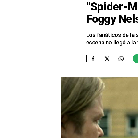
“Spider-M
elcomercio.pe
Foggy Nels
Términos
Y
Condiciones
Los fanáticos de la 
De
escena no llegó a la 
Uso
Oficinas
Concesionarias
Principios
Rectores
Buenas
Prácticas
Políticas
De
Privacidad
Política
Integrada
De
Gestión