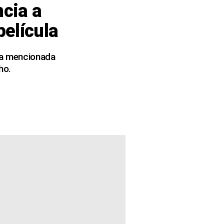
cia a
película
 la mencionada
ho.