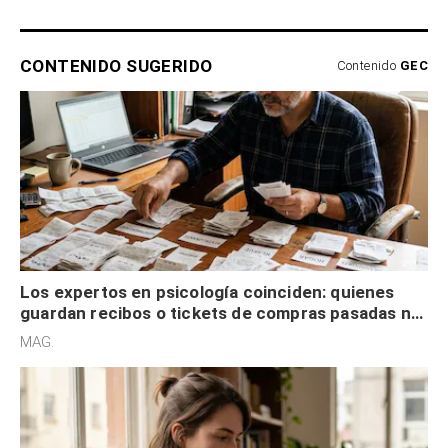
CONTENIDO SUGERIDO
Contenido
GEC
Los expertos en psicología coinciden: quienes
guardan recibos o tickets de compras pasadas no
son acumuladores, sino que tienen necesidad de
MAG.
control