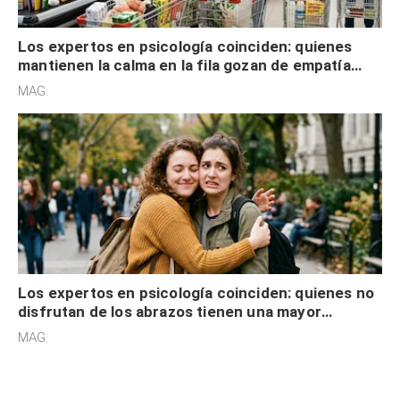
Los expertos en psicología coinciden: quienes
mantienen la calma en la fila gozan de empatía
cognitiva, gratitud y no solo tienen autocontrol
MAG.
Los expertos en psicología coinciden: quienes no
disfrutan de los abrazos tienen una mayor
sensibilidad a los estímulos físicos y no es por
MAG.
desinterés