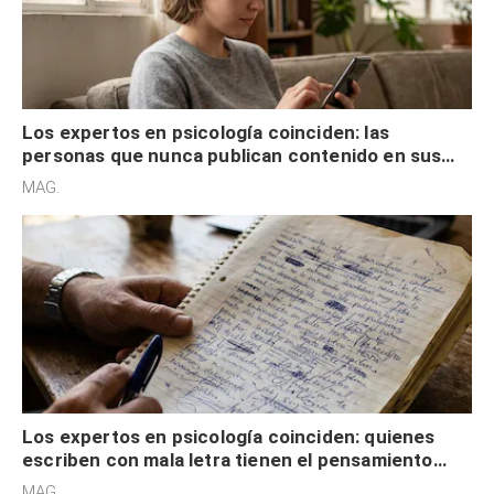
Los expertos en psicología coinciden: las
personas que nunca publican contenido en sus
redes sociales no pretenden buscar validación
MAG.
externa
Los expertos en psicología coinciden: quienes
escriben con mala letra tienen el pensamiento
acelerado y no lo hacen por desinterés
MAG.