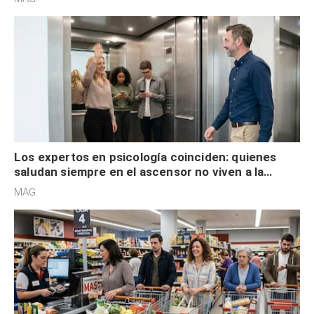
Los expertos en psicología coinciden: quienes
saludan siempre en el ascensor no viven a la
defensiva y tienen apertura social
MAG.