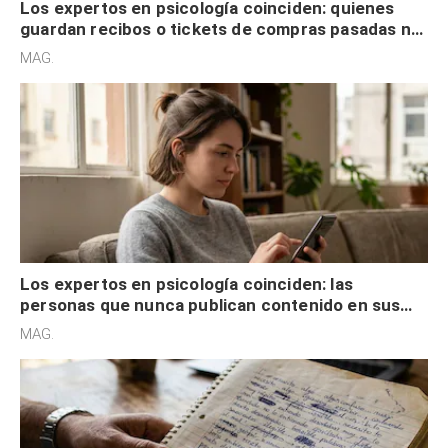
Los expertos en psicología coinciden: quienes
guardan recibos o tickets de compras pasadas no
son acumuladores, sino que tienen necesidad de
MAG.
control
Los expertos en psicología coinciden: las
personas que nunca publican contenido en sus
redes sociales no pretenden buscar validación
MAG.
externa