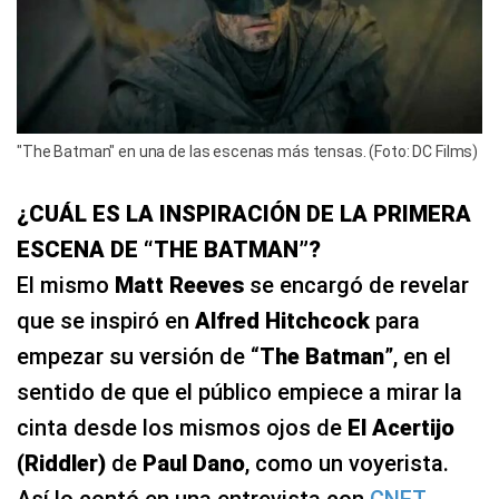
"The Batman" en una de las escenas más tensas. (Foto: DC Films)
¿CUÁL ES LA INSPIRACIÓN DE LA PRIMERA
ESCENA DE “THE BATMAN”?
El mismo
Matt Reeves
se encargó de revelar
que se inspiró en
Alfred Hitchcock
para
empezar su versión de “
The Batman
”, en el
sentido de que el público empiece a mirar la
cinta desde los mismos ojos de
El Acertijo
(Riddler)
de
Paul Dano
, como un voyerista.
Así lo contó en una entrevista con
CNET
.