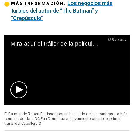
Los negocios más
MÁS INFORMACIÓN:
turbios del actor de “The Batman” y
“Crepúsculo”
Mira aquí el tráiler de la película “The Batman”
0
seconds
El Batman de Robert Pattinson por fin ha salido de las sombras. Lo más
of
comentado de la DC Fan Dome fue el lanzamiento oficial del primer
2
tráiler del Caballero O
minutes,
23