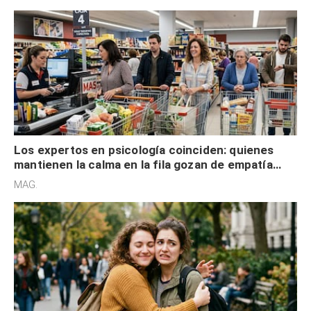
Los expertos en psicología coinciden: quienes
mantienen la calma en la fila gozan de empatía
cognitiva, gratitud y no solo tienen autocontrol
MAG.