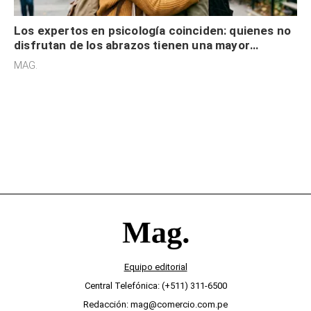
Los expertos en psicología coinciden: quienes no
disfrutan de los abrazos tienen una mayor
sensibilidad a los estímulos físicos y no es por
MAG.
desinterés
Equipo editorial
Central Telefónica: (+511) 311-6500
Redacción: mag@comercio.com.pe