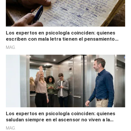
Los expertos en psicología coinciden: quienes
escriben con mala letra tienen el pensamiento
acelerado y no lo hacen por desinterés
MAG.
Los expertos en psicología coinciden: quienes
saludan siempre en el ascensor no viven a la
defensiva y tienen apertura social
MAG.