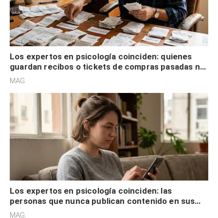
Los expertos en psicología coinciden: quienes
guardan recibos o tickets de compras pasadas no
son acumuladores, sino que tienen necesidad de
MAG.
control
Los expertos en psicología coinciden: las
personas que nunca publican contenido en sus
redes sociales no pretenden buscar validación
MAG.