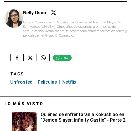
Nelly Osco
Estudió Comunicación Social en la Universidad Nacional Mayor de
San Marcos (UNMSM). Cinco años de experiencia en medios de
comunicación. Actualmente se desempeña como redactora de series y
películas en el Grupo El Comercio.
Únete
TAGS
Unfrosted
Películas
Netflix
LO MÁS VISTO
Quiénes se enfrentarán a Kokushibo en
“Demon Slayer: Infinity Castle” - Parte 2