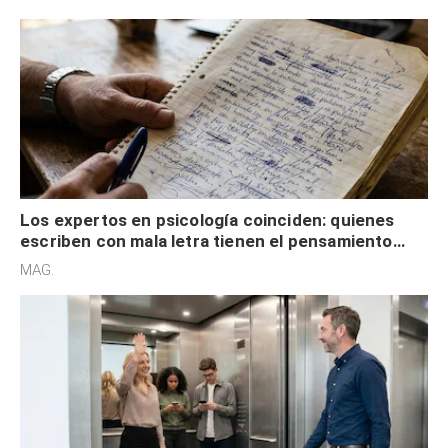
externa
Los expertos en psicología coinciden: quienes
escriben con mala letra tienen el pensamiento
acelerado y no lo hacen por desinterés
MAG.