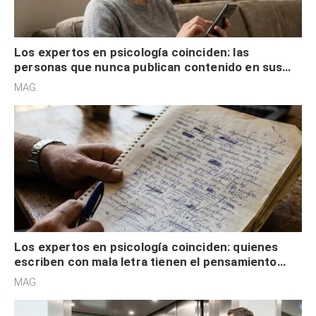
Los expertos en psicología coinciden: las
personas que nunca publican contenido en sus
redes sociales no pretenden buscar validación
MAG.
externa
Los expertos en psicología coinciden: quienes
escriben con mala letra tienen el pensamiento
acelerado y no lo hacen por desinterés
MAG.