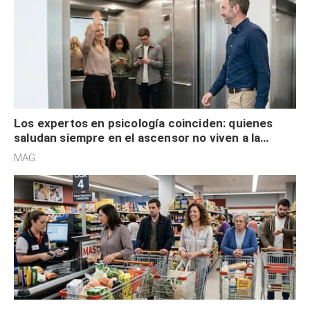
Los expertos en psicología coinciden: quienes
saludan siempre en el ascensor no viven a la
defensiva y tienen apertura social
MAG.