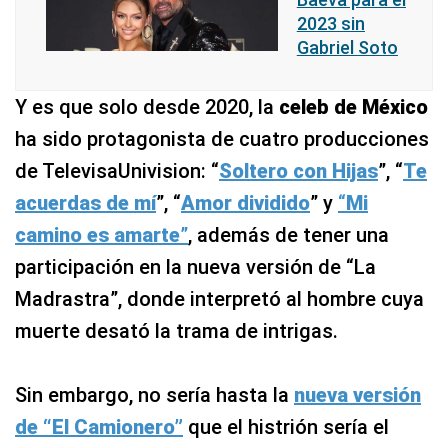
2023 sin
Gabriel Soto
Y es que solo desde 2020, la
celeb de México
ha sido protagonista de cuatro producciones
de TelevisaUnivision: “
Soltero con Hijas
”, “
Te
acuerdas de mí
”, “
Amor dividido
” y
“
Mi
camino es amarte
”
, además de tener una
participación en la nueva versión de “La
Madrastra”, donde interpretó al hombre cuya
muerte desató la trama de intrigas.
Sin embargo, no sería hasta la
nueva versión
de “El Camionero”
que el histrión sería el