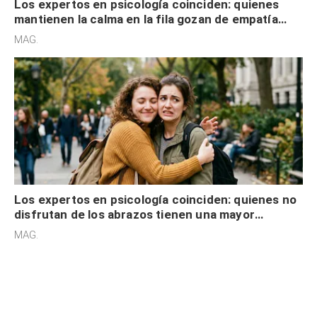
Los expertos en psicología coinciden: quienes
mantienen la calma en la fila gozan de empatía
cognitiva, gratitud y no solo tienen autocontrol
MAG.
Los expertos en psicología coinciden: quienes no
disfrutan de los abrazos tienen una mayor
sensibilidad a los estímulos físicos y no es por
MAG.
desinterés