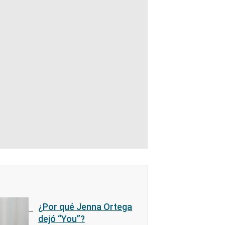
¿Por qué Jenna Ortega
dejó “You”?