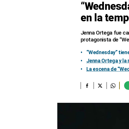
“Wednesda
elcomercio.pe
en la tem
Términos
Y
Condiciones
Jenna Ortega fue can
De
protagonista de “W
Uso
Oficinas
“Wednesday” tiene
Concesionarias
Jenna Ortega y la 
Principios
La escena de “We
Rectores
Buenas
Prácticas
Políticas
De
Privacidad
Política
Integrada
De
Gestión