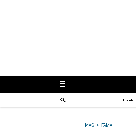
USA
Respuestas
Fama
Historias
Data
Videos
Recetas
Florida
Virales
Lo último
MAG
>
FAMA
Volver a El Comercio