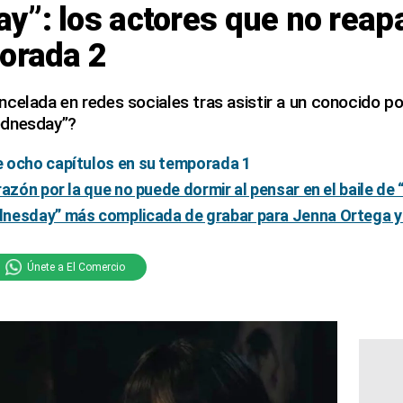
y”: los actores que no reap
porada 2
celada en redes sociales tras asistir a un conocido po
ednesday”?
 ocho capítulos en su temporada 1
razón por la que no puede dormir al pensar en el baile d
dnesday” más complicada de grabar para Jenna Ortega 
Únete a El Comercio