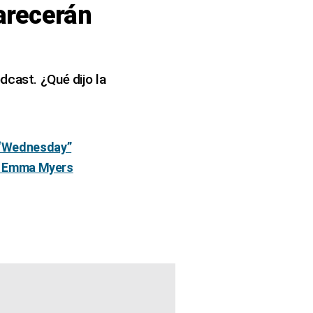
arecerán
dcast. ¿Qué dijo la
e “Wednesday”
y Emma Myers