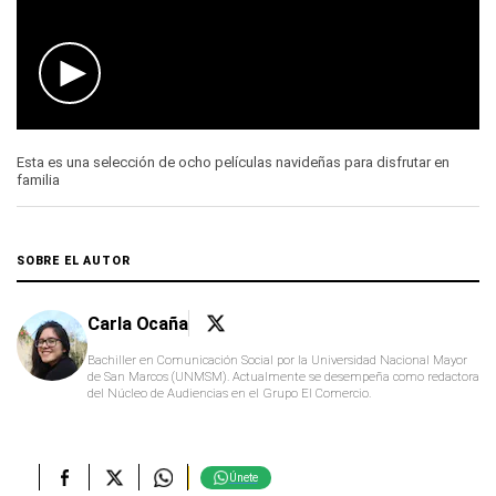
0
seconds
Esta es una selección de ocho películas navideñas para disfrutar en
of
familia
0
seconds
SOBRE EL AUTOR
Carla Ocaña
Bachiller en Comunicación Social por la Universidad Nacional Mayor
de San Marcos (UNMSM). Actualmente se desempeña como redactora
del Núcleo de Audiencias en el Grupo El Comercio.
Únete