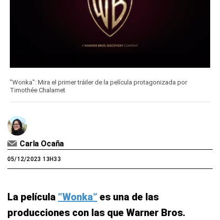
0
seconds
"Wonka": Mira el primer tráiler de la película protagonizada por
of
Timothée Chalamet
0
seconds
Carla Ocaña
05/12/2023 13H33
La película
“Wonka”
es una de las
producciones con las que Warner Bros.