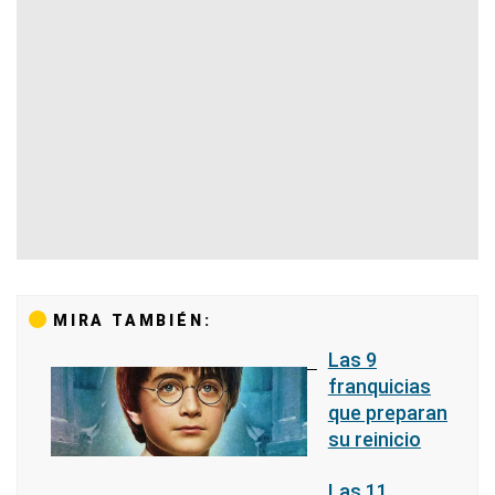
MIRA TAMBIÉN:
Las 9
franquicias
que preparan
su reinicio
Las 11