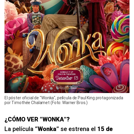
El póster oficial de "Wonka", película de Paul King protagonizada
por Timothée Chalamet (Foto: Warner Bros.)
¿CÓMO VER “WONKA”?
La película
“Wonka”
se estrena el
15 de