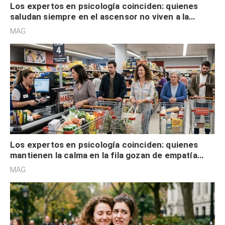
Los expertos en psicología coinciden: quienes
saludan siempre en el ascensor no viven a la
defensiva y tienen apertura social
MAG.
Los expertos en psicología coinciden: quienes
mantienen la calma en la fila gozan de empatía
cognitiva, gratitud y no solo tienen autocontrol
MAG.