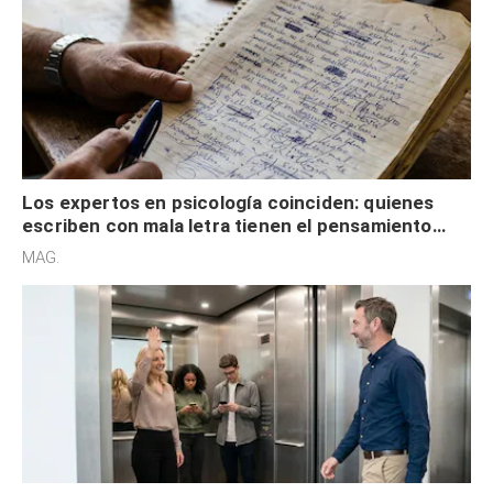
Los expertos en psicología coinciden: quienes
escriben con mala letra tienen el pensamiento
acelerado y no lo hacen por desinterés
MAG.