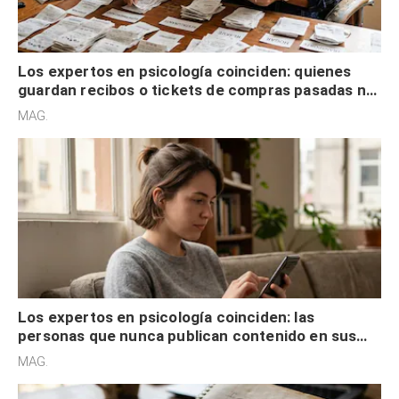
Los expertos en psicología coinciden: quienes
guardan recibos o tickets de compras pasadas no
son acumuladores, sino que tienen necesidad de
MAG.
control
Los expertos en psicología coinciden: las
personas que nunca publican contenido en sus
redes sociales no pretenden buscar validación
MAG.
externa