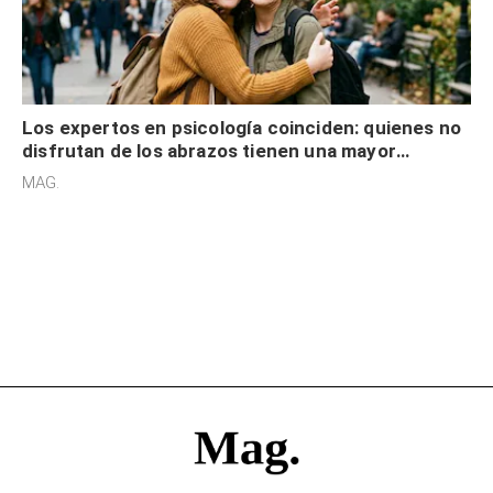
Los expertos en psicología coinciden: quienes no
disfrutan de los abrazos tienen una mayor
sensibilidad a los estímulos físicos y no es por
MAG.
desinterés