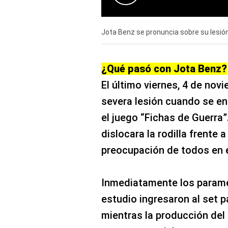
0
seconds
Jota Benz se pronuncia sobre su lesió
of
0
seconds
Volume
90%
¿Qué pasó con Jota Benz?
El último viernes, 4 de nov
severa lesión cuando se e
el juego “Fichas de Guerra”
dislocara la rodilla frente 
preocupación de todos en e
Inmediatamente los paramé
estudio ingresaron al set par
mientras la producción del