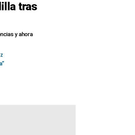
lla tras
encias y ahora
nz
a”