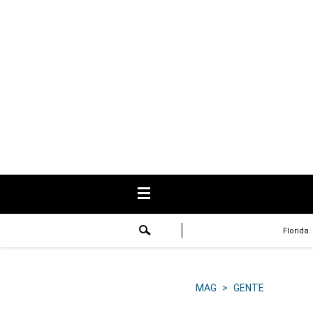
USA
Respuestas
Fama
Historias
Data
Videos
Recetas
Florida
Virales
Lo último
MAG
>
GENTE
Volver a El Comercio