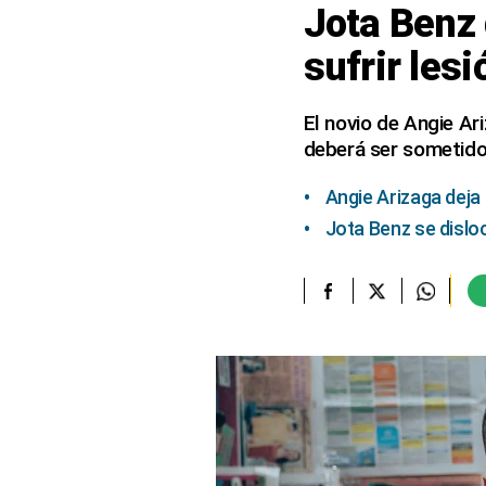
Jota Benz 
elcomercio.pe
sufrir les
Términos
Y
Condiciones
El novio de Angie Ar
De
deberá ser sometido
Uso
Oficinas
Angie Arizaga deja 
Concesionarias
Jota Benz se dislo
Principios
Rectores
Buenas
Prácticas
Políticas
De
Privacidad
Política
Integrada
De
Gestión