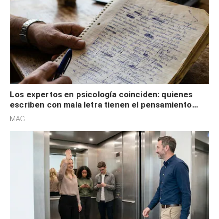
Los expertos en psicología coinciden: quienes
escriben con mala letra tienen el pensamiento
acelerado y no lo hacen por desinterés
MAG.