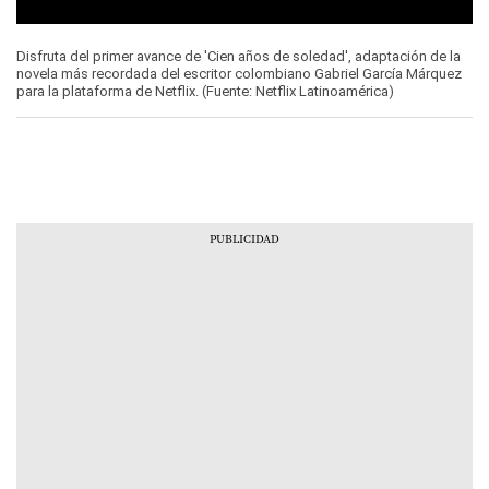
0
seconds
Disfruta del primer avance de 'Cien años de soledad', adaptación de la
of
novela más recordada del escritor colombiano Gabriel García Márquez
0
para la plataforma de Netflix. (Fuente: Netflix Latinoamérica)
seconds