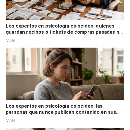
Los expertos en psicología coinciden: quienes
guardan recibos o tickets de compras pasadas no
son acumuladores, sino que tienen necesidad de
MAG.
control
Los expertos en psicología coinciden: las
personas que nunca publican contenido en sus
redes sociales no pretenden buscar validación
MAG.
externa