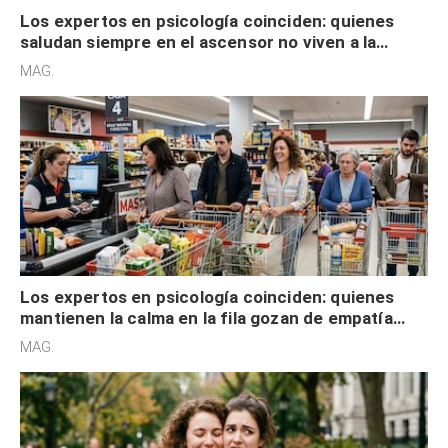
Los expertos en psicología coinciden: quienes
saludan siempre en el ascensor no viven a la
defensiva y tienen apertura social
MAG.
Los expertos en psicología coinciden: quienes
mantienen la calma en la fila gozan de empatía
cognitiva, gratitud y no solo tienen autocontrol
MAG.