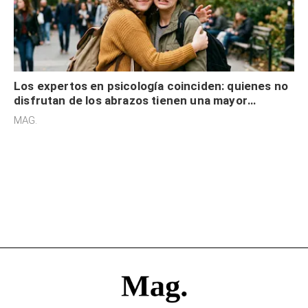
Los expertos en psicología coinciden: quienes no
disfrutan de los abrazos tienen una mayor
sensibilidad a los estímulos físicos y no es por
MAG.
desinterés