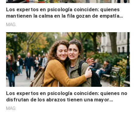
Los expertos en psicología coinciden: quienes
mantienen la calma en la fila gozan de empatía
cognitiva, gratitud y no solo tienen autocontrol
MAG.
Los expertos en psicología coinciden: quienes no
disfrutan de los abrazos tienen una mayor
sensibilidad a los estímulos físicos y no es por
MAG.
desinterés