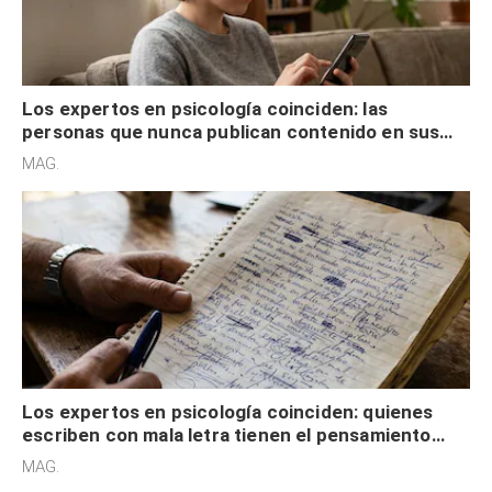
Los expertos en psicología coinciden: las
personas que nunca publican contenido en sus
redes sociales no pretenden buscar validación
MAG.
externa
Los expertos en psicología coinciden: quienes
escriben con mala letra tienen el pensamiento
acelerado y no lo hacen por desinterés
MAG.