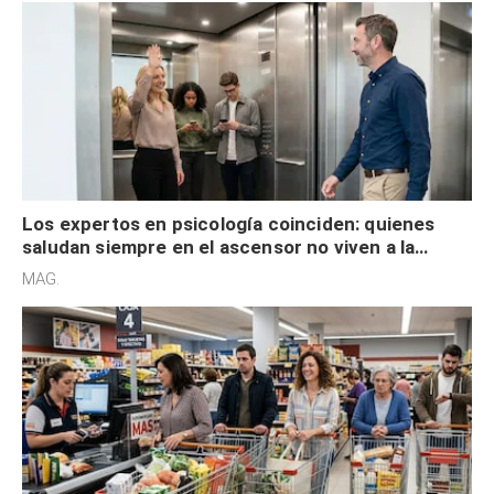
Los expertos en psicología coinciden: quienes
saludan siempre en el ascensor no viven a la
defensiva y tienen apertura social
MAG.