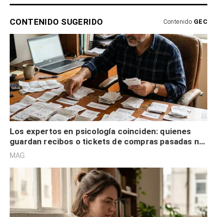
CONTENIDO SUGERIDO
Contenido
GEC
Los expertos en psicología coinciden: quienes
guardan recibos o tickets de compras pasadas no
son acumuladores, sino que tienen necesidad de
MAG.
control