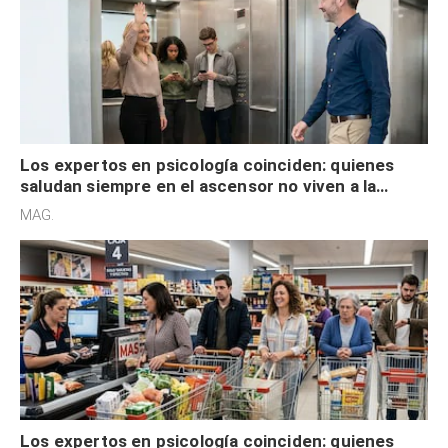
Los expertos en psicología coinciden: quienes
saludan siempre en el ascensor no viven a la
defensiva y tienen apertura social
MAG.
Los expertos en psicología coinciden: quienes