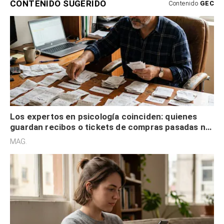
CONTENIDO SUGERIDO
Contenido
GEC
Los expertos en psicología coinciden: quienes
guardan recibos o tickets de compras pasadas no
son acumuladores, sino que tienen necesidad de
MAG.
control