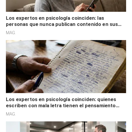
Los expertos en psicología coinciden: las
personas que nunca publican contenido en sus
redes sociales no pretenden buscar validación
MAG.
externa
Los expertos en psicología coinciden: quienes
escriben con mala letra tienen el pensamiento
acelerado y no lo hacen por desinterés
MAG.