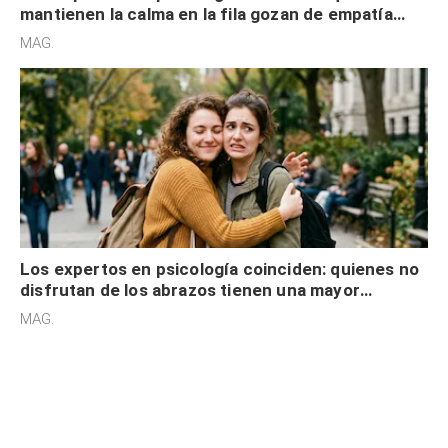
mantienen la calma en la fila gozan de empatía
cognitiva, gratitud y no solo tienen autocontrol
MAG.
Los expertos en psicología coinciden: quienes no
disfrutan de los abrazos tienen una mayor
sensibilidad a los estímulos físicos y no es por
MAG.
desinterés