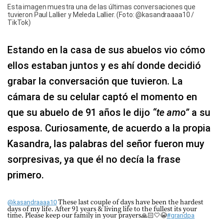
Esta imagen muestra una de las últimas conversaciones que
tuvieron Paul Lallier y Meleda Lallier. (Foto: @kasandraaaa10 /
TikTok)
Estando en la casa de sus abuelos vio cómo
ellos estaban juntos y es ahí donde decidió
grabar la conversación que tuvieron. La
cámara de su celular captó el momento en
que su abuelo de 91 años le dijo
“te amo”
a su
esposa. Curiosamente, de acuerdo a la propia
Kasandra, las palabras del señor fueron muy
sorpresivas, ya que él no decía la frase
primero.
These last couple of days have been the hardest
@kasandraaaa10
days of my life. After 91 years & living life to the fullest its your
time. Please keep our family in your prayers🙏🏻🤍😭
#grandpa