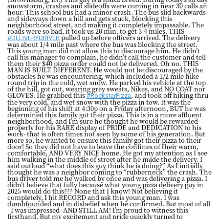
snowstorm, crashes and slideoffs were coming in near 30 calls an
hour. This school bus had a minor crash. The bus slid backwards
and sideways down a hill and gets stuck, blocking this
neighborhood street, and making it completely impassable. The
roads were so bad, it took us 20 min. to get 3-4 miles. THIS
pulled up before officers arrived. The delivery
#DELIVERYDRIVER
was about 1/4 mile past where the bus was blocking the street.
This young man did not allow this to discourage him. He didn’t
call his manager to complain, he didn’t call the customer and tell
them their $40 pizza order could not be delivered. Oh no. THIS
MAN IS BUILT DIFFERENT. He would not be discouraged by the
obstacles he was encountering, which included a 1/2 mile hike
round trip in the cold, wet snow. He parked his vehicle at the top
of the hill, got out, wearing grey sweats, Nikes, and NO COAT nor
GLOVES. He grabbed this
, and took off hiking thru
#RockstarPizza
the very cold, and wet snow with the pizza in tow. It was the
beginning of his shift at 4:30p on a Friday afternoon, BUT he was
determined this family got their pizza. This is in a more affluent
neighborhood, and I’m sure he thought he would be rewarded
properly for his RARE display of PRIDE and DEDICATION to his
work- that is often times not seen by some of his generation. But
more so, he wanted to ensure this family got their pizza to their
door! So they did not have to leave the confines of their warm,
comfortable, AND VERY NICE home. He got my attention as I see
him walking in the middle of street after he made the delivery. I
said outloud “what does this guy think he is doing?” As I initially
thought he was a neighbor coming to “rubberneck” the crash. The
bus driver told me he walked by once and was delivering a pizza. I
didn’t believe that fully because what young pizza delivery guy in
2025 would do this??? None that I know! Not believing it
completely, I hit RECORD and ask this young man. I was
dumbfounded and in disbelief when he confirmed. But most of all
- I was impressed- AND STILL AM! I’m proud to witness this
firsthand. But my excitement and pride quickly turned to