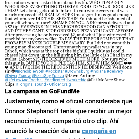
frustration when I asked him about his tip. WHO TIPS A GUY
WHO RISKS EVERYTHING TO DRIVE FOOD TO YOUR DOOR LIKE
THIS?? Let alone, gets out to hike it to you while every road was
nearly impassable! I REALLY HOPE this algorithm is good enough
that whomever DID THIS, SEES THIS! You should be ashamed of
yourself whoever u are!! SHAME ON YOU. A $40 pizza delivered and
a $2 tip! EVERYONE IN THIS NEIGHBORHOOD CAN AFFORD IT.
AND IF THEY CANT, STOP ORDERING PIZZA YOU CANT AFFORD!
After processing he only received $2, and what I just witnessed, I
reached for my own wallet. To PAY THE TIP FOR SOMEONE THAT
PROBABLY MAKES DOUBLE MY SALARY. But I did not want this
young man discouraged. Unfortunately my wallet was in my
Tahoe, which was at the top of the big hill. I quickly as I could
chased him down up the hill giving him the little cash I had in my
wallet. (About $15) HE DESERVED MUCH MORE. Not sure who
this guy is, BUT IF YOU DO, PLZ TAG HIM, SHOW HIM SOME ❤️❤️
❤️ AND GIVE HIM THE RECOGNITION HE DESERVES! Well done
sir.🫡
#IncredibleWork
#Rockstar
#Brownsburg
#Indiana
#delivery
@Dave Portnoy
#Driver
#snow
#PizzaGuy
#pizza
@Pat McAfee Show
#LifeLawAndFootball
#dedicated
#workethic
Clips
♬ original sound - Officer Craig
La campaña en GoFundMe
Justamente, como el oficial consideraba que
Connor Stephanoff tenía que recibir un mejor
reconocimiento, compartió otro clip. Ahí
anunció la creación de una
campaña en