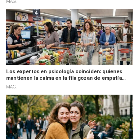
MAG.
Los expertos en psicología coinciden: quienes
mantienen la calma en la fila gozan de empatía
cognitiva, gratitud y no solo tienen autocontrol
MAG.