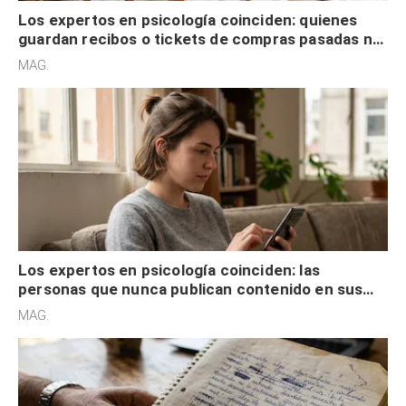
Los expertos en psicología coinciden: quienes
guardan recibos o tickets de compras pasadas no
son acumuladores, sino que tienen necesidad de
MAG.
control
Los expertos en psicología coinciden: las
personas que nunca publican contenido en sus
redes sociales no pretenden buscar validación
MAG.
externa