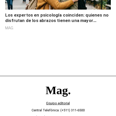
Los expertos en psicología coinciden: quienes no
disfrutan de los abrazos tienen una mayor
sensibilidad a los estímulos físicos y no es por
MAG.
desinterés
Equipo editorial
Central Telefónica: (+511) 311-6500