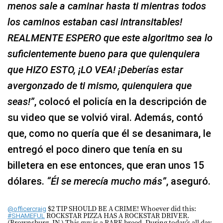
menos sale a caminar hasta ti mientras todos
los caminos estaban casi intransitables!
REALMENTE ESPERO que este algoritmo sea lo
suficientemente bueno para que quienquiera
que HIZO ESTO, ¡LO VEA! ¡Deberías estar
avergonzado de ti mismo, quienquiera que
seas!”
, colocó el policía en la descripción de
su video que se volvió viral. Además, contó
que, como no quería que él se desanimara, le
entregó el poco dinero que tenía en su
billetera en ese entonces, que eran unos 15
dólares.
“Él se merecía mucho más”
, aseguró.
$2 TIP SHOULD BE A CRIME! Whoever did this:
@officercraig
ROCKSTAR PIZZA HAS A ROCKSTAR DRIVER.
#SHAMEFUL
(Brownsburg, IN.) This guy is a RARE breed. During today’s all day