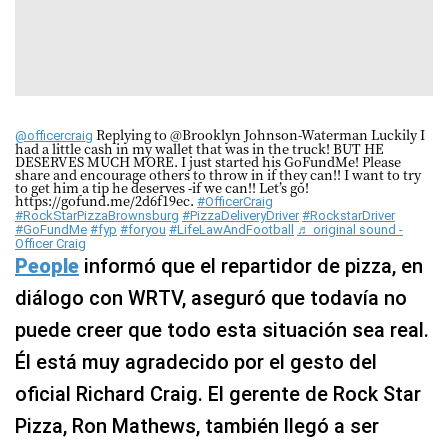
Replying to @Brooklyn Johnson-Waterman Luckily I
@officercraig
had a little cash in my wallet that was in the truck! BUT HE
DESERVES MUCH MORE. I just started his GoFundMe! Please
share and encourage others to throw in if they can!! I want to try
to get him a tip he deserves -if we can!! Let’s go!
https://gofund.me/2d6f19ec.
#OfficerCraig
#RockStarPizzaBrownsburg
#PizzaDeliveryDriver
#RockstarDriver
#GoFundMe
#fyp
#foryou
#LifeLawAndFootball
♬ original sound -
Officer Craig
People
informó que el repartidor de pizza, en
diálogo con WRTV, aseguró que todavía no
puede creer que todo esta situación sea real.
Él está muy agradecido por el gesto del
oficial Richard Craig. El gerente de Rock Star
Pizza, Ron Mathews, también llegó a ser