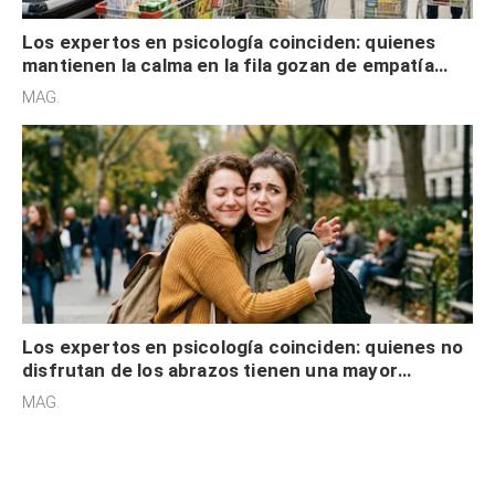
Los expertos en psicología coinciden: quienes
mantienen la calma en la fila gozan de empatía
cognitiva, gratitud y no solo tienen autocontrol
MAG.
Los expertos en psicología coinciden: quienes no
disfrutan de los abrazos tienen una mayor
sensibilidad a los estímulos físicos y no es por
MAG.
desinterés