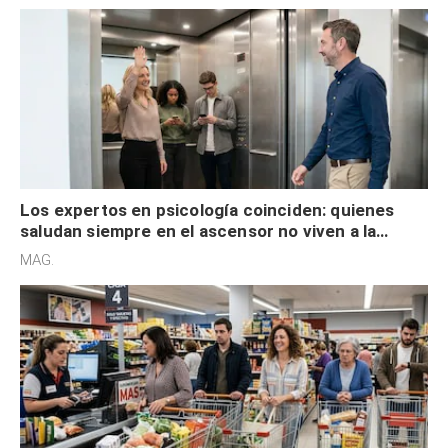
Los expertos en psicología coinciden: quienes
saludan siempre en el ascensor no viven a la
defensiva y tienen apertura social
MAG.