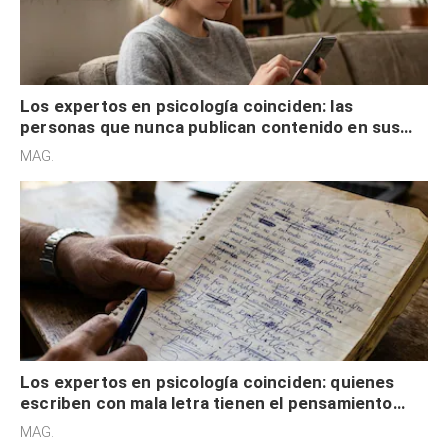
Los expertos en psicología coinciden: las
personas que nunca publican contenido en sus
redes sociales no pretenden buscar validación
MAG.
externa
Los expertos en psicología coinciden: quienes
escriben con mala letra tienen el pensamiento
acelerado y no lo hacen por desinterés
MAG.