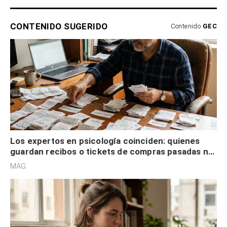
CONTENIDO SUGERIDO
Contenido
GEC
Los expertos en psicología coinciden: quienes
guardan recibos o tickets de compras pasadas no
son acumuladores, sino que tienen necesidad de
MAG.
control