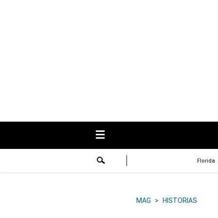
USA
Respuestas
Fama
Historias
Data
Videos
Recetas
Florida
Virales
Lo último
MAG
>
HISTORIAS
Volver a El Comercio