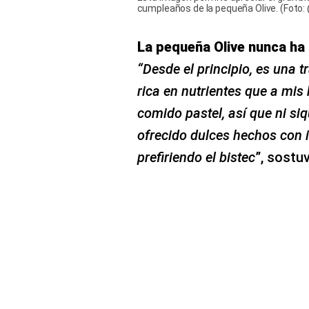
Esta imagen permite apreciar el gran bi
cumpleaños de la pequeña Olive. (Foto
La pequeña Olive nunca ha
“Desde el principio, es una 
rica en nutrientes que a mis
comido pastel, así que ni siq
ofrecido dulces hechos con i
prefiriendo el bistec
”, sostu