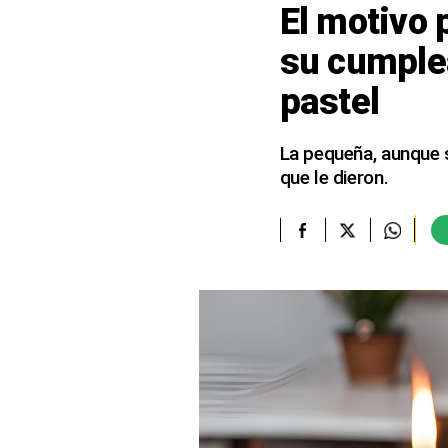
El motivo 
elcomercio.pe
su cumplea
Términos
pastel
Y
Condiciones
De
Uso
La pequeña, aunque se
que le dieron.
Oficinas
Concesionarias
Principios
Rectores
Buenas
Prácticas
Políticas
De
Privacidad
Política
Integrada
De
Gestión