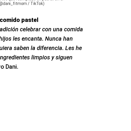
stec que reemplazó un pastel en el
: @dani_fitmom / TikTok)
 comido pastel
tradición celebrar con una comida
 hijos les encanta. Nunca han
uiera saben la diferencia. Les he
ngredientes limpios y siguen
vo Dani.