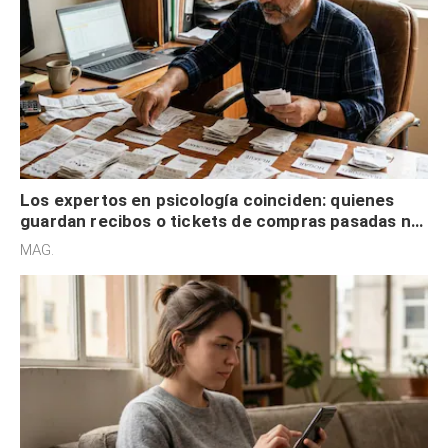
Los expertos en psicología coinciden: quienes
guardan recibos o tickets de compras pasadas no
son acumuladores, sino que tienen necesidad de
MAG.
control