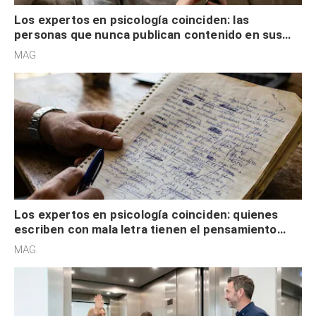
Los expertos en psicología coinciden: las
personas que nunca publican contenido en sus
redes sociales no pretenden buscar validación
MAG.
externa
Los expertos en psicología coinciden: quienes
escriben con mala letra tienen el pensamiento
acelerado y no lo hacen por desinterés
MAG.