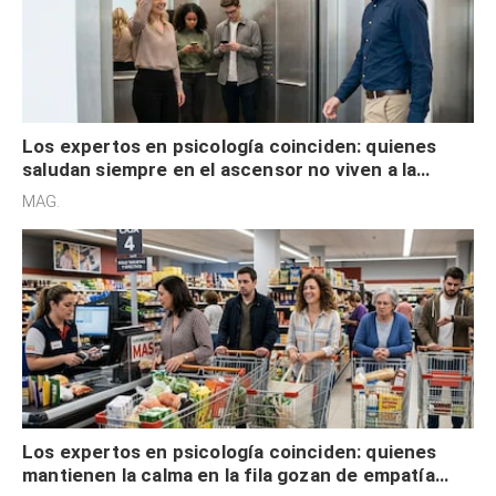
Los expertos en psicología coinciden: quienes
saludan siempre en el ascensor no viven a la
defensiva y tienen apertura social
MAG.
Los expertos en psicología coinciden: quienes
mantienen la calma en la fila gozan de empatía