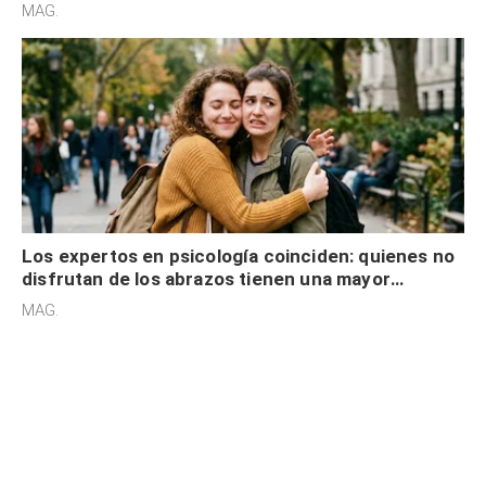
cognitiva, gratitud y no solo tienen autocontrol
MAG.
Los expertos en psicología coinciden: quienes no
disfrutan de los abrazos tienen una mayor
sensibilidad a los estímulos físicos y no es por
MAG.
desinterés