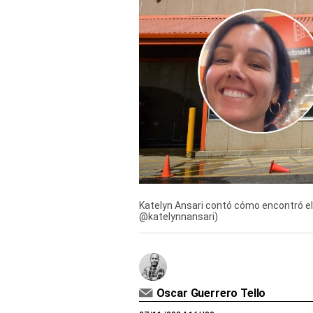
Derechos
Arco
Política
De
Cookies
Katelyn Ansari contó cómo encontró el
@katelynnansari)
Oscar Guerrero Tello