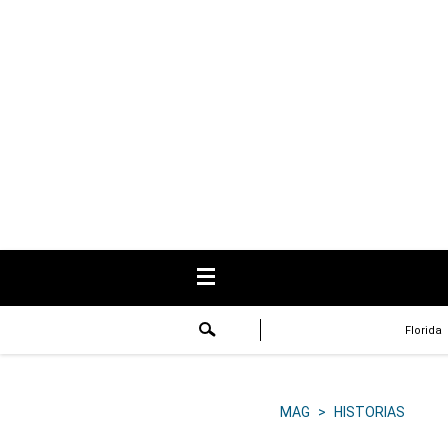
USA
Respuestas
Fama
Historias
Data
Videos
Recetas
Florida
Virales
Lo último
MAG
>
HISTORIAS
Volver a El Comercio