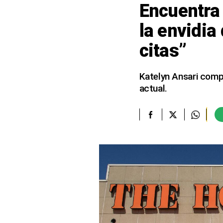
Encuentra
elcomercio.pe
la envidia
Términos
citas”
Y
Condiciones
De
Uso
Katelyn Ansari comp
actual.
Oficinas
Concesionarias
Principios
Rectores
Buenas
Prácticas
Políticas
De
Privacidad
Política
Integrada
De
Gestión