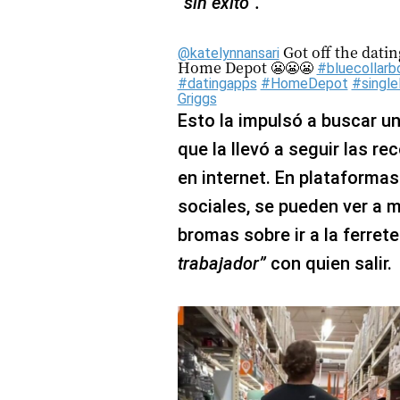
“sin éxito”.
Got off the datin
@katelynnansari
Home Depot 😬😬😬
#bluecollarb
#datingapps
#HomeDepot
#single
Griggs
Esto la impulsó a buscar u
que la llevó a seguir las 
en internet. En plataforma
sociales, se pueden ver a 
bromas sobre ir a la ferrete
trabajador”
con quien salir.