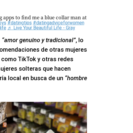
g apps to find me a blue collar man at
oys
#datingtips
#datingadviceforwomen
life
♬ Live Your Beautiful Life - Gray
n
“amor genuino y tradicional”
, lo
recomendaciones de otras mujeres
s como TikTok y otras redes
mujeres solteras que hacen
ría local en busca de un
“hombre