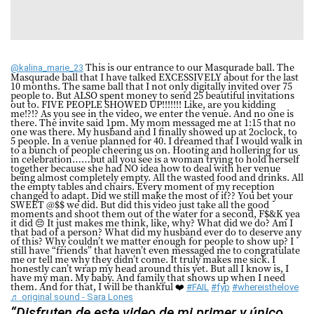
This is our entrance to our Masqurade ball. The
@kalina_marie_23
Masqurade ball that I have talked EXCESSIVELY about for the last
10 months. The same ball that I not only digitally invited over 75
people to. But ALSO spent money to send 25 beautiful invitations
out to. FIVE PEOPLE SHOWED UP!!!!!!! Like, are you kidding
me!?!? As you see in the video, we enter the venue. And no one is
there. The invite said 1pm. My mom messaged me at 1:15 that no
one was there. My husband and I finally showed up at 2oclock, to
5 people. In a venue planned for 40. I dreamed that I would walk in
to a bunch of people cheering us on. Hooting and hollering for us
in celebration……but all you see is a woman trying to hold herself
together because she had NO idea how to deal with her venue
being almost completely empty. All the wasted food and drinks. All
the empty tables and chairs. Every moment of my reception
changed to adapt. Did we still make the most of it?? You bet your
SWEET @$$ we did. But did this video just take all the good
moments and shoot them out of the water for a second, F$&K yea
it did 😔 It just makes me think, like, why? What did we do? Am I
that bad of a person? What did my husband ever do to deserve any
of this? Why couldn’t we matter enough for people to show up? I
still have “friends” that haven’t even messaged me to congratulate
me or tell me why they didn’t come. It truly makes me sick. I
honestly can’t wrap my head around this yet. But all I know is, I
have my man. My baby. And family that shows up when I need
them. And for that, I will be thankful ❤️
#FAIL
#fyp
#whereisthelove
♬ original sound - Sara Lones
“Disfruten de este video de mi primer y único