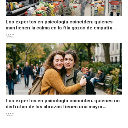
Los expertos en psicología coinciden: quienes
mantienen la calma en la fila gozan de empatía
cognitiva, gratitud y no solo tienen autocontrol
MAG.
Los expertos en psicología coinciden: quienes no
disfrutan de los abrazos tienen una mayor
sensibilidad a los estímulos físicos y no es por
MAG.
desinterés