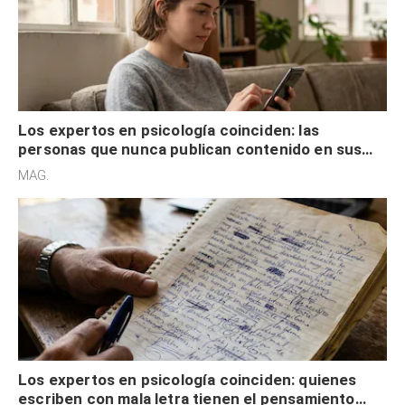
Los expertos en psicología coinciden: las
personas que nunca publican contenido en sus
redes sociales no pretenden buscar validación
MAG.
externa
Los expertos en psicología coinciden: quienes
escriben con mala letra tienen el pensamiento