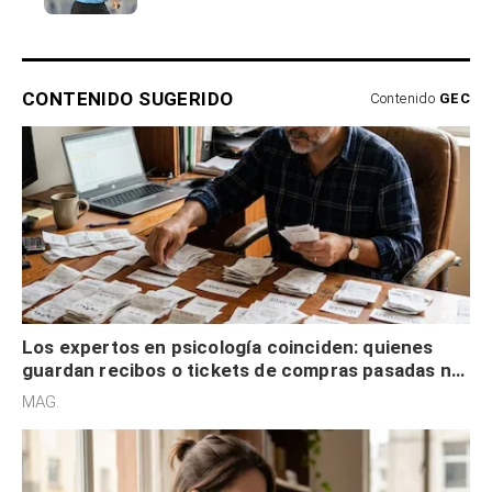
CONTENIDO SUGERIDO
Contenido
GEC
Los expertos en psicología coinciden: quienes
guardan recibos o tickets de compras pasadas no
son acumuladores, sino que tienen necesidad de
MAG.
control