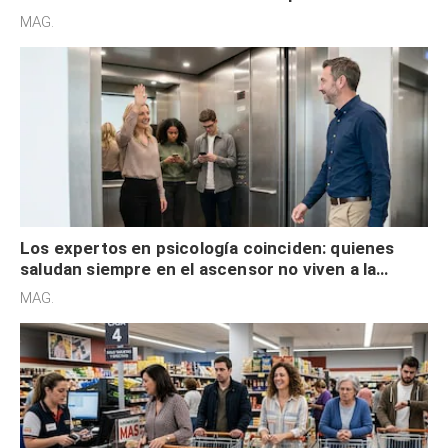
acelerado y no lo hacen por desinterés
MAG.
Los expertos en psicología coinciden: quienes
saludan siempre en el ascensor no viven a la
defensiva y tienen apertura social
MAG.