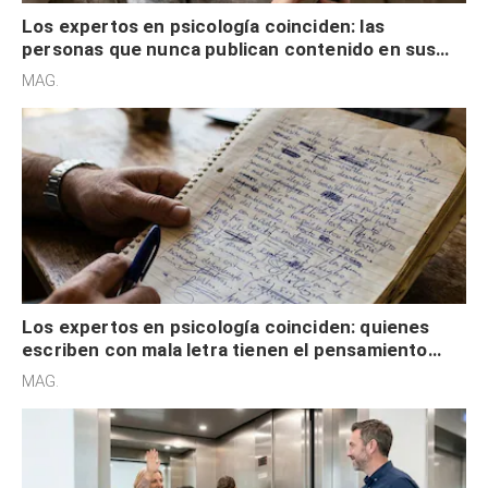
Los expertos en psicología coinciden: las
personas que nunca publican contenido en sus
redes sociales no pretenden buscar validación
MAG.
externa
Los expertos en psicología coinciden: quienes
escriben con mala letra tienen el pensamiento
acelerado y no lo hacen por desinterés
MAG.