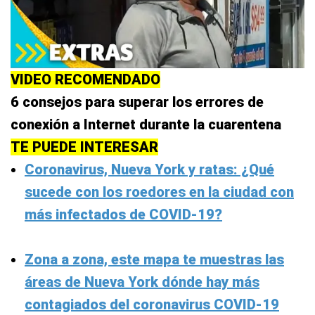
VIDEO RECOMENDADO
6 consejos para superar los errores de
conexión a Internet durante la cuarentena
TE PUEDE INTERESAR
Coronavirus, Nueva York y ratas: ¿Qué
sucede con los roedores en la ciudad con
más infectados de COVID-19?
Zona a zona, este mapa te muestras las
áreas de Nueva York dónde hay más
contagiados del coronavirus COVID-19