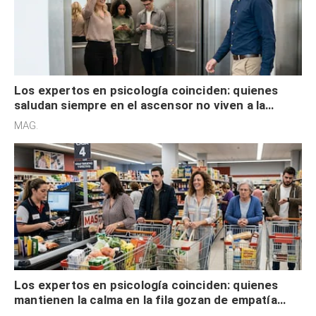
Los expertos en psicología coinciden: quienes
saludan siempre en el ascensor no viven a la
defensiva y tienen apertura social
MAG.
Los expertos en psicología coinciden: quienes
mantienen la calma en la fila gozan de empatía
cognitiva, gratitud y no solo tienen autocontrol