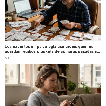
Los expertos en psicología coinciden: quienes
guardan recibos o tickets de compras pasadas no
son acumuladores, sino que tienen necesidad de
MAG.
control