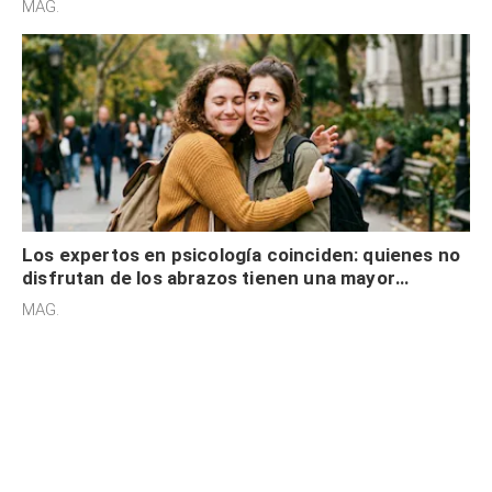
MAG.
Los expertos en psicología coinciden: quienes no
disfrutan de los abrazos tienen una mayor
sensibilidad a los estímulos físicos y no es por
MAG.
desinterés