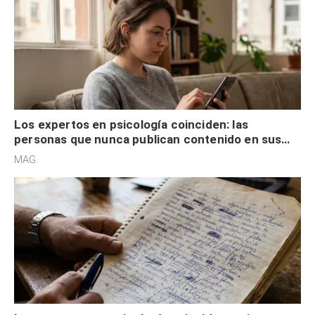
Los expertos en psicología coinciden: las
personas que nunca publican contenido en sus
redes sociales no pretenden buscar validación
MAG.
externa