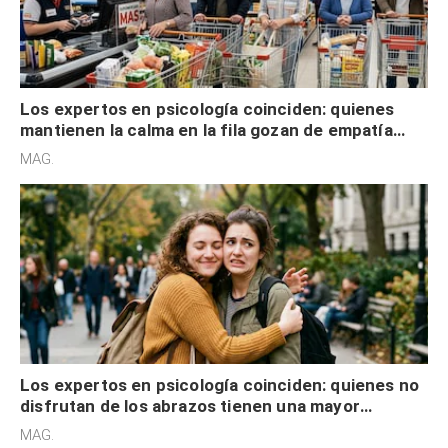
Los expertos en psicología coinciden: quienes
mantienen la calma en la fila gozan de empatía
cognitiva, gratitud y no solo tienen autocontrol
MAG.
Los expertos en psicología coinciden: quienes no
disfrutan de los abrazos tienen una mayor
sensibilidad a los estímulos físicos y no es por
MAG.