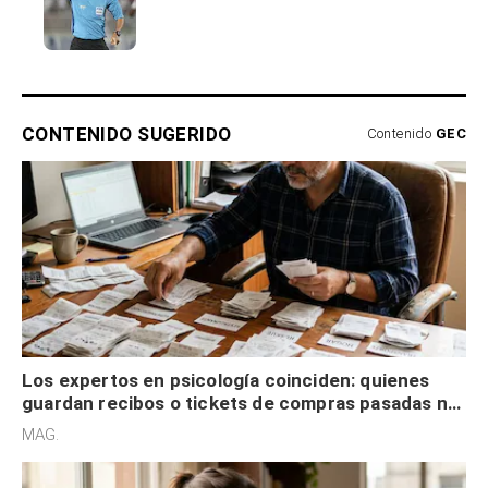
CONTENIDO SUGERIDO
Contenido
GEC
Los expertos en psicología coinciden: quienes
guardan recibos o tickets de compras pasadas no
son acumuladores, sino que tienen necesidad de
MAG.
control