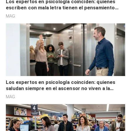
Los expertos en psicología coinciden: quienes
escriben con mala letra tienen el pensamiento
acelerado y no lo hacen por desinterés
MAG.
Los expertos en psicología coinciden: quienes
saludan siempre en el ascensor no viven a la
defensiva y tienen apertura social
MAG.