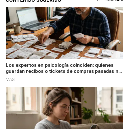
CONTENIDO SUGERIDO
Los expertos en psicología coinciden: quienes
guardan recibos o tickets de compras pasadas no
son acumuladores, sino que tienen necesidad de
MAG.
control