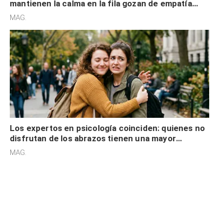
mantienen la calma en la fila gozan de empatía
cognitiva, gratitud y no solo tienen autocontrol
MAG.
Los expertos en psicología coinciden: quienes no
disfrutan de los abrazos tienen una mayor
sensibilidad a los estímulos físicos y no es por
MAG.
desinterés