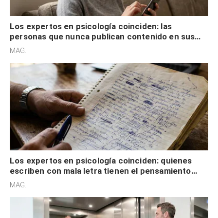
Los expertos en psicología coinciden: las
personas que nunca publican contenido en sus
redes sociales no pretenden buscar validación
MAG.
externa
Los expertos en psicología coinciden: quienes
escriben con mala letra tienen el pensamiento
acelerado y no lo hacen por desinterés
MAG.