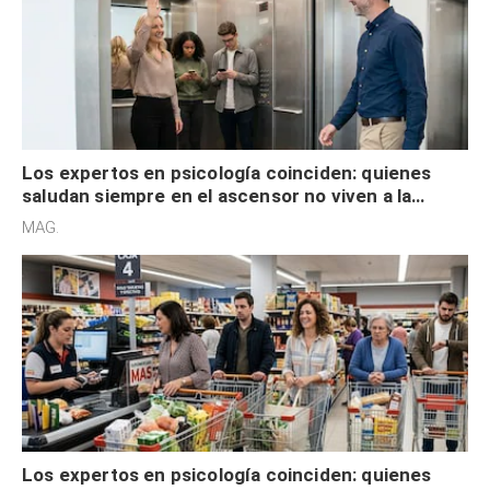
Los expertos en psicología coinciden: quienes
saludan siempre en el ascensor no viven a la
defensiva y tienen apertura social
MAG.
Los expertos en psicología coinciden: quienes