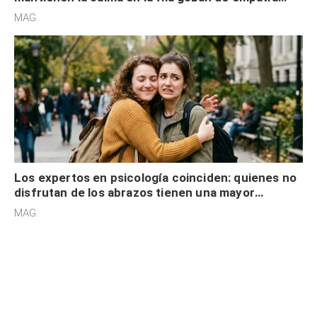
cognitiva, gratitud y no solo tienen autocontrol
MAG.
Los expertos en psicología coinciden: quienes no
disfrutan de los abrazos tienen una mayor
sensibilidad a los estímulos físicos y no es por
MAG.
desinterés