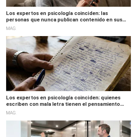
Los expertos en psicología coinciden: las
personas que nunca publican contenido en sus
redes sociales no pretenden buscar validación
MAG.
externa
Los expertos en psicología coinciden: quienes
escriben con mala letra tienen el pensamiento
acelerado y no lo hacen por desinterés
MAG.