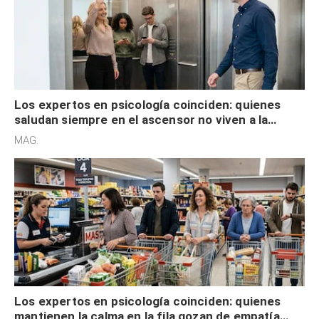
Los expertos en psicología coinciden: quienes
saludan siempre en el ascensor no viven a la
defensiva y tienen apertura social
MAG.
Los expertos en psicología coinciden: quienes
mantienen la calma en la fila gozan de empatía