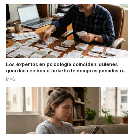
Los expertos en psicología coinciden: quienes
guardan recibos o tickets de compras pasadas no
son acumuladores, sino que tienen necesidad de
MAG.
control