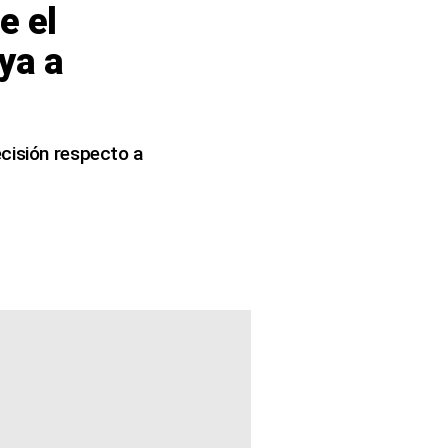
e el
ya a
ecisión respecto a