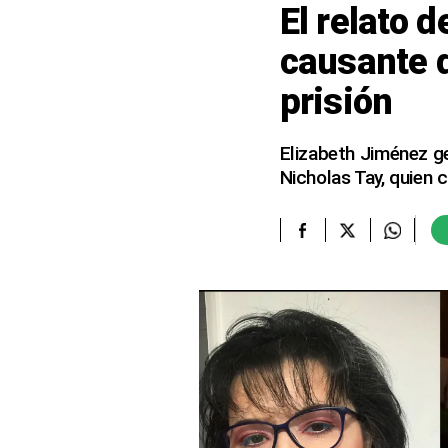
El relato 
elcomercio.pe
causante d
Términos
prisión
Y
Condiciones
De
Uso
Elizabeth Jiménez ge
Nicholas Tay, quien c
Oficinas
Concesionarias
Principios
Rectores
Buenas
Prácticas
Políticas
De
Privacidad
Política
Integrada
De
Gestión