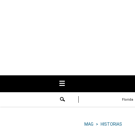
USA
Respuestas
Fama
Historias
Data
Videos
Recetas
Florida
Virales
Lo último
MAG
>
HISTORIAS
Volver a El Comercio