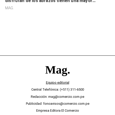
disfrutan de los abrazos tienen una mayor
sensibilidad a los estímulos físicos y no es por
MAG.
desinterés
Equipo editorial
Central Telefónica: (+511) 311-6500
Redacción: mag@comercio.com.pe
Publicidad: fonoavisos@comercio.com.pe
Empresa Editora El Comercio