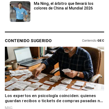
Ma Ning, el árbitro que llevará los
colores de China al Mundial 2026
CONTENIDO SUGERIDO
Contenido
GEC
Los expertos en psicología coinciden: quienes
guardan recibos o tickets de compras pasadas no
son acumuladores, sino que tienen necesidad de
MAG.