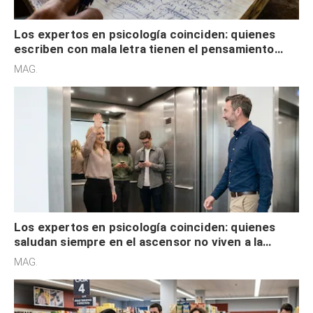
Los expertos en psicología coinciden: quienes
escriben con mala letra tienen el pensamiento
acelerado y no lo hacen por desinterés
MAG.
Los expertos en psicología coinciden: quienes
saludan siempre en el ascensor no viven a la
defensiva y tienen apertura social
MAG.