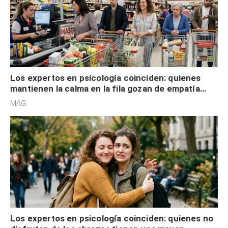
Los expertos en psicología coinciden: quienes
mantienen la calma en la fila gozan de empatía
cognitiva, gratitud y no solo tienen autocontrol
MAG.
Los expertos en psicología coinciden: quienes no