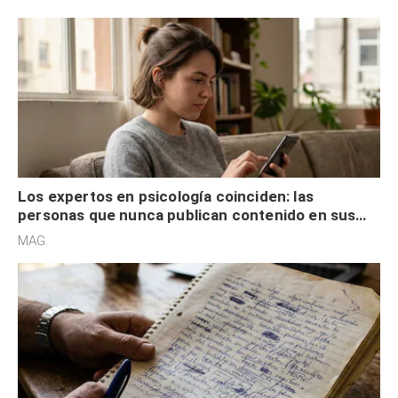
control
Los expertos en psicología coinciden: las
personas que nunca publican contenido en sus
redes sociales no pretenden buscar validación
MAG.
externa