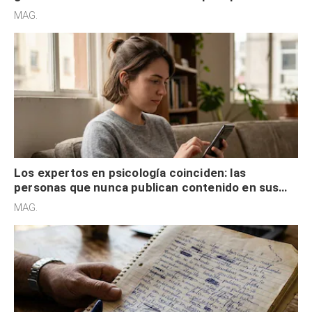
son acumuladores, sino que tienen necesidad de
MAG.
control
Los expertos en psicología coinciden: las
personas que nunca publican contenido en sus
redes sociales no pretenden buscar validación
MAG.
externa