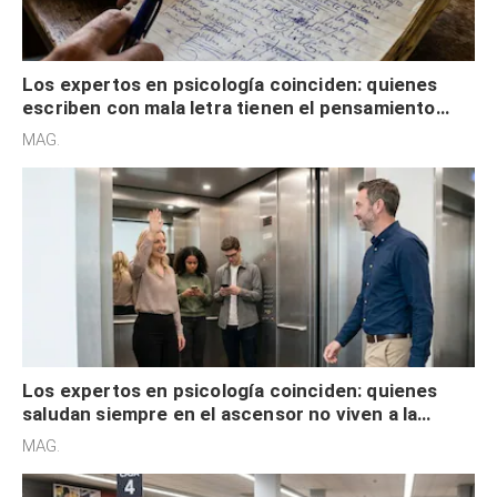
Los expertos en psicología coinciden: quienes
escriben con mala letra tienen el pensamiento
acelerado y no lo hacen por desinterés
MAG.
Los expertos en psicología coinciden: quienes
saludan siempre en el ascensor no viven a la
defensiva y tienen apertura social
MAG.