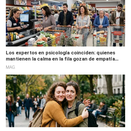
Los expertos en psicología coinciden: quienes
mantienen la calma en la fila gozan de empatía
cognitiva, gratitud y no solo tienen autocontrol
MAG.