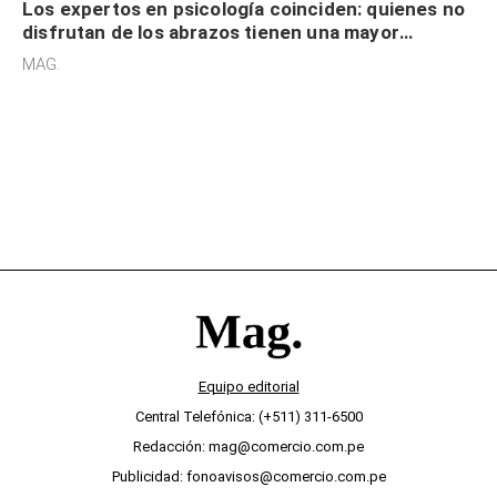
Los expertos en psicología coinciden: quienes no
disfrutan de los abrazos tienen una mayor
sensibilidad a los estímulos físicos y no es por
MAG.
desinterés
Equipo editorial
Central Telefónica: (+511) 311-6500
Redacción: mag@comercio.com.pe
Publicidad: fonoavisos@comercio.com.pe