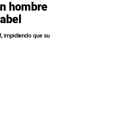
 un hombre
cabel
l, impidiendo que su