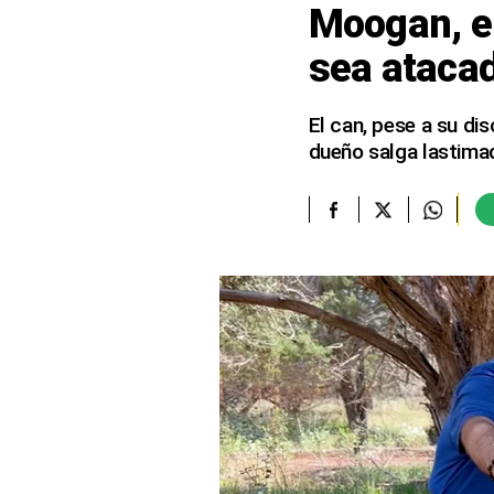
Moogan, el
elcomercio.pe
sea atacad
Términos
Y
Condiciones
El can, pese a su di
De
dueño salga lastima
Uso
Oficinas
Concesionarias
Principios
Rectores
Buenas
Prácticas
Políticas
De
Privacidad
Política
Integrada
De
Gestión