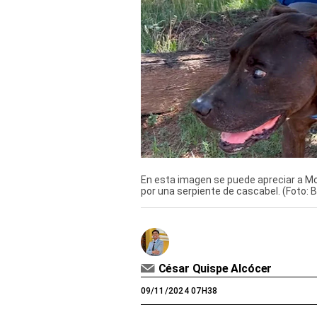
Derechos
Arco
Política
De
Cookies
En esta imagen se puede apreciar a Mo
por una serpiente de cascabel. (Foto: 
César Quispe Alcócer
09/11/2024 07H38