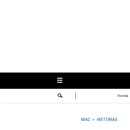
USA
Respuestas
Fama
Historias
Data
Videos
Recetas
Florida
Virales
Lo último
MAG
>
HISTORIAS
Volver a El Comercio