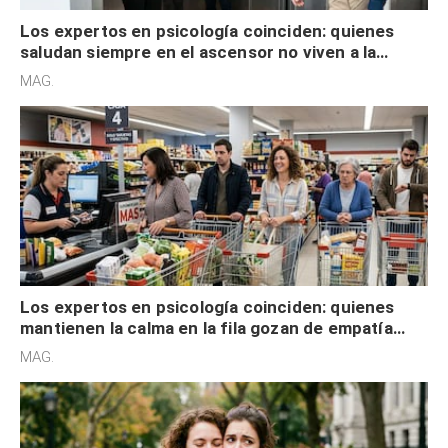
Los expertos en psicología coinciden: quienes
saludan siempre en el ascensor no viven a la
defensiva y tienen apertura social
MAG.
Los expertos en psicología coinciden: quienes
mantienen la calma en la fila gozan de empatía
cognitiva, gratitud y no solo tienen autocontrol
MAG.