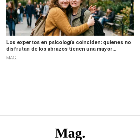
Los expertos en psicología coinciden: quienes no
disfrutan de los abrazos tienen una mayor
sensibilidad a los estímulos físicos y no es por
MAG.
desinterés