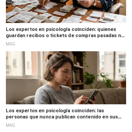
Los expertos en psicología coinciden: quienes
guardan recibos o tickets de compras pasadas no
son acumuladores, sino que tienen necesidad de
MAG.
control
Los expertos en psicología coinciden: las
personas que nunca publican contenido en sus
redes sociales no pretenden buscar validación
MAG.
externa