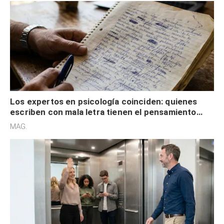
Los expertos en psicología coinciden: quienes
escriben con mala letra tienen el pensamiento
acelerado y no lo hacen por desinterés
MAG.