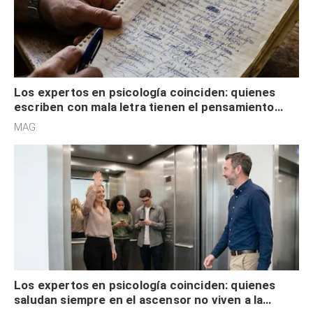
Los expertos en psicología coinciden: quienes
escriben con mala letra tienen el pensamiento
acelerado y no lo hacen por desinterés
MAG.
Los expertos en psicología coinciden: quienes
saludan siempre en el ascensor no viven a la