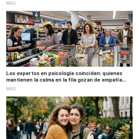
defensiva y tienen apertura social
MAG.
Los expertos en psicología coinciden: quienes
mantienen la calma en la fila gozan de empatía
cognitiva, gratitud y no solo tienen autocontrol
MAG.