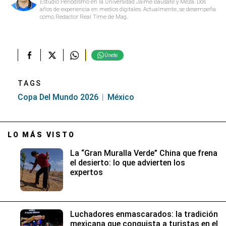
Estudió Periodismo en la Universidad Jaime Bausate y Meza. Dos
años de experiencia en medios digitales. Actualmente, se desempeña
como Redactor Real Time de Mag.
Únete
TAGS
Copa Del Mundo 2026
México
LO MÁS VISTO
La “Gran Muralla Verde” China que frena
el desierto: lo que advierten los
expertos
Luchadores enmascarados: la tradición
mexicana que conquista a turistas en el