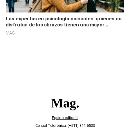
Los expertos en psicología coinciden: quienes no
disfrutan de los abrazos tienen una mayor
sensibilidad a los estímulos físicos y no es por
MAG.
desinterés
Equipo editorial
Central Telefónica: (+511) 311-6500