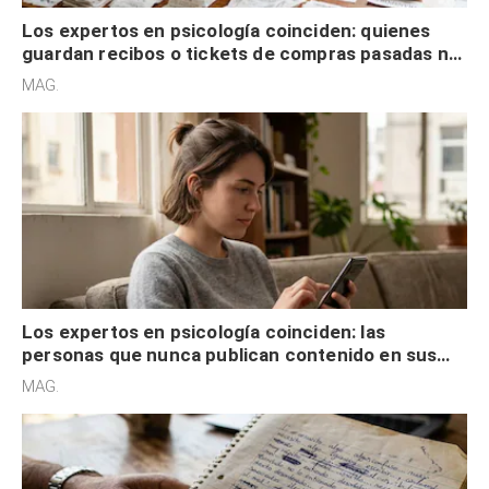
Los expertos en psicología coinciden: quienes
guardan recibos o tickets de compras pasadas no
son acumuladores, sino que tienen necesidad de
MAG.
control
Los expertos en psicología coinciden: las
personas que nunca publican contenido en sus
redes sociales no pretenden buscar validación
MAG.
externa