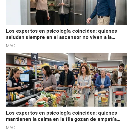
Los expertos en psicología coinciden: quienes
saludan siempre en el ascensor no viven a la
defensiva y tienen apertura social
MAG.
Los expertos en psicología coinciden: quienes
mantienen la calma en la fila gozan de empatía
cognitiva, gratitud y no solo tienen autocontrol
MAG.