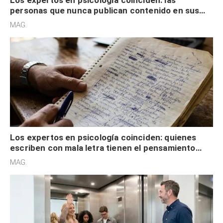
Los expertos en psicología coinciden: las
personas que nunca publican contenido en sus
redes sociales no pretenden buscar validación
MAG.
externa
Los expertos en psicología coinciden: quienes
escriben con mala letra tienen el pensamiento
acelerado y no lo hacen por desinterés
MAG.