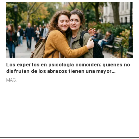
Los expertos en psicología coinciden: quienes no
disfrutan de los abrazos tienen una mayor
sensibilidad a los estímulos físicos y no es por
MAG.
desinterés