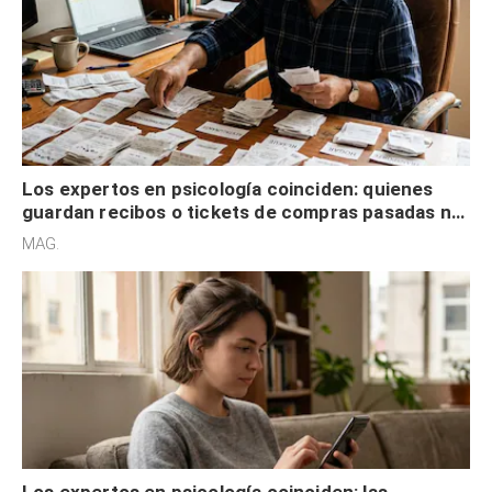
Los expertos en psicología coinciden: quienes
guardan recibos o tickets de compras pasadas no
son acumuladores, sino que tienen necesidad de
MAG.
control