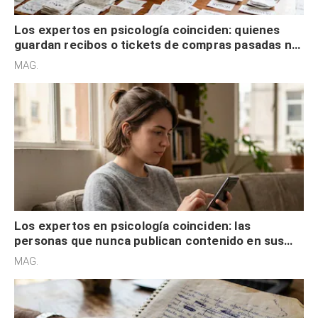
Los expertos en psicología coinciden: quienes
guardan recibos o tickets de compras pasadas no
son acumuladores, sino que tienen necesidad de
MAG.
control
Los expertos en psicología coinciden: las
personas que nunca publican contenido en sus
redes sociales no pretenden buscar validación
MAG.
externa