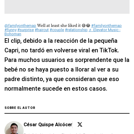
Well at least she liked it 😅😂
@familyonthemap
#familyonthemap
#funny
#surprise
#haircut
#couple
#relationship
♬ Elevator Music -
Bohoman
El clip, debido a la reacción de la pequeña
Capri, no tardó en volverse viral en TikTok.
Para muchos usuarios es sorprendente que la
bebé no se haya puesto a llorar al ver a su
padre distinto, ya que consideran que eso
normalmente sucede en estos casos.
SOBRE EL AUTOR
César Quispe Alcócer