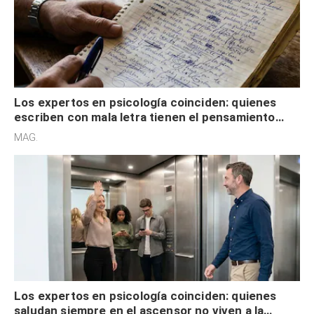
Los expertos en psicología coinciden: quienes
escriben con mala letra tienen el pensamiento
acelerado y no lo hacen por desinterés
MAG.
Los expertos en psicología coinciden: quienes
saludan siempre en el ascensor no viven a la