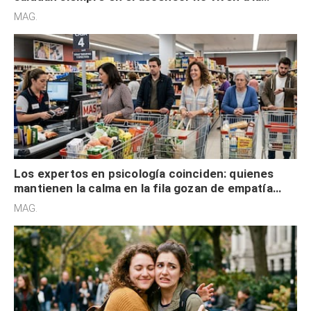
defensiva y tienen apertura social
MAG.
Los expertos en psicología coinciden: quienes
mantienen la calma en la fila gozan de empatía
cognitiva, gratitud y no solo tienen autocontrol
MAG.