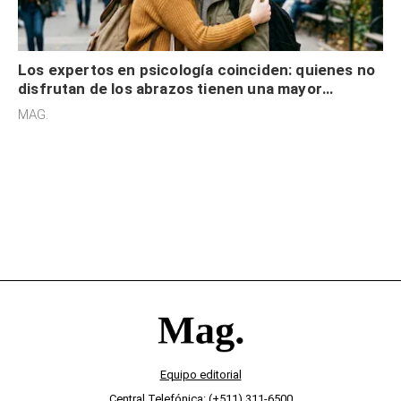
Los expertos en psicología coinciden: quienes no
disfrutan de los abrazos tienen una mayor
sensibilidad a los estímulos físicos y no es por
MAG.
desinterés
Equipo editorial
Central Telefónica: (+511) 311-6500