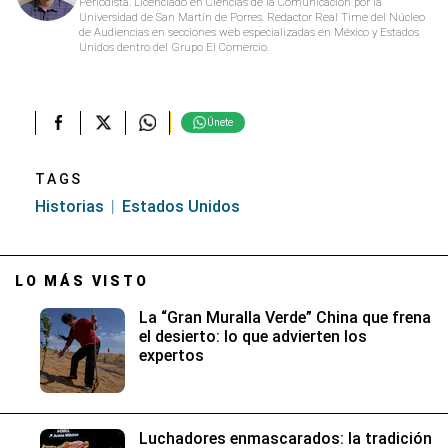
Periodista. Licenciado en Ciencias de la Comunicación por la
Universidad de San Martín de Porres. Redactor Real Time del Núcleo
de Audiencias en secciones web especializadas en México y Estados
Unidos dentro del Grupo El Comercio.
Únete
TAGS
Historias
Estados Unidos
LO MÁS VISTO
La “Gran Muralla Verde” China que frena
el desierto: lo que advierten los
expertos
Luchadores enmascarados: la tradición