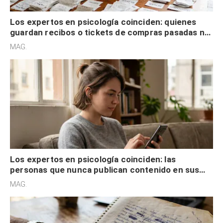
Los expertos en psicología coinciden: quienes
guardan recibos o tickets de compras pasadas no
son acumuladores, sino que tienen necesidad de
MAG.
control
Los expertos en psicología coinciden: las
personas que nunca publican contenido en sus
redes sociales no pretenden buscar validación
MAG.
externa