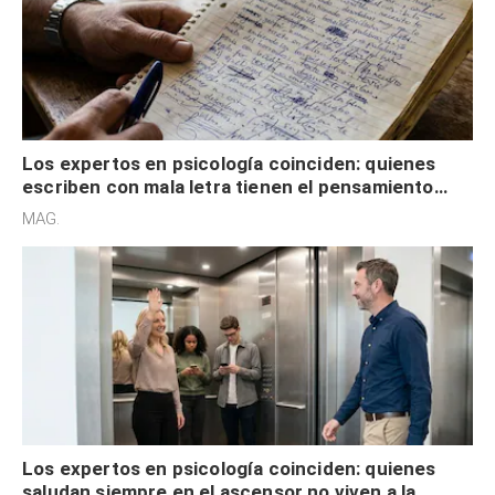
Los expertos en psicología coinciden: quienes
escriben con mala letra tienen el pensamiento
acelerado y no lo hacen por desinterés
MAG.
Los expertos en psicología coinciden: quienes
saludan siempre en el ascensor no viven a la