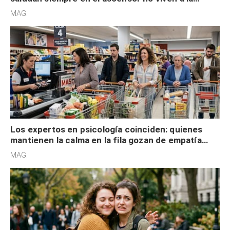
defensiva y tienen apertura social
MAG.
Los expertos en psicología coinciden: quienes
mantienen la calma en la fila gozan de empatía
cognitiva, gratitud y no solo tienen autocontrol
MAG.