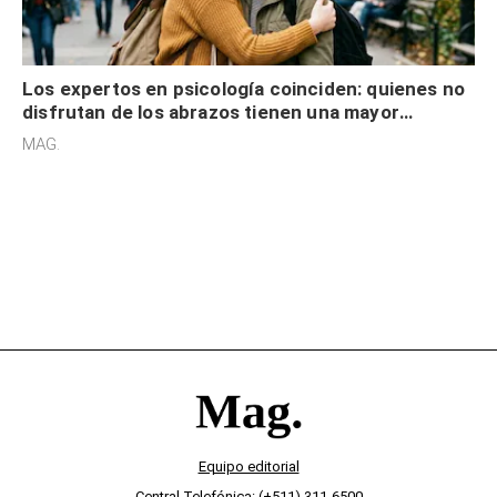
Los expertos en psicología coinciden: quienes no
disfrutan de los abrazos tienen una mayor
sensibilidad a los estímulos físicos y no es por
MAG.
desinterés
Equipo editorial
Central Telefónica: (+511) 311-6500