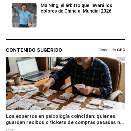
Ma Ning, el árbitro que llevará los
colores de China al Mundial 2026
CONTENIDO SUGERIDO
Contenido
GEC
Los expertos en psicología coinciden: quienes
guardan recibos o tickets de compras pasadas no
son acumuladores, sino que tienen necesidad de
MAG.