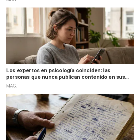
control
Los expertos en psicología coinciden: las
personas que nunca publican contenido en sus
redes sociales no pretenden buscar validación
MAG.
externa