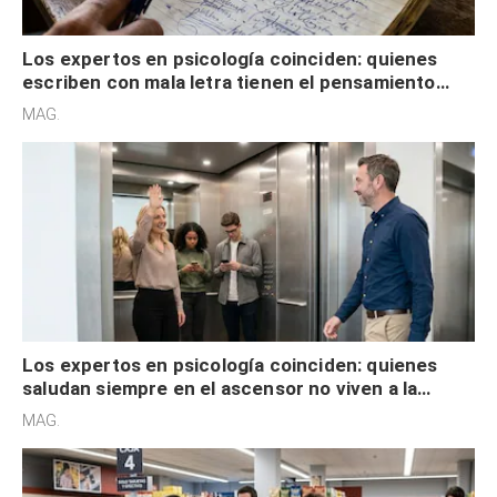
Los expertos en psicología coinciden: quienes
escriben con mala letra tienen el pensamiento
acelerado y no lo hacen por desinterés
MAG.
Los expertos en psicología coinciden: quienes
saludan siempre en el ascensor no viven a la
defensiva y tienen apertura social
MAG.