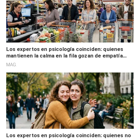
Los expertos en psicología coinciden: quienes
mantienen la calma en la fila gozan de empatía
cognitiva, gratitud y no solo tienen autocontrol
MAG.
Los expertos en psicología coinciden: quienes no