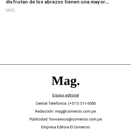
disfrutan de los abrazos tienen una mayor
sensibilidad a los estímulos físicos y no es por
MAG.
desinterés
Equipo editorial
Central Telefónica: (+511) 311-6500
Redacción: mag@comercio.com.pe
Publicidad: fonoavisos@comercio.com.pe
Empresa Editora El Comercio