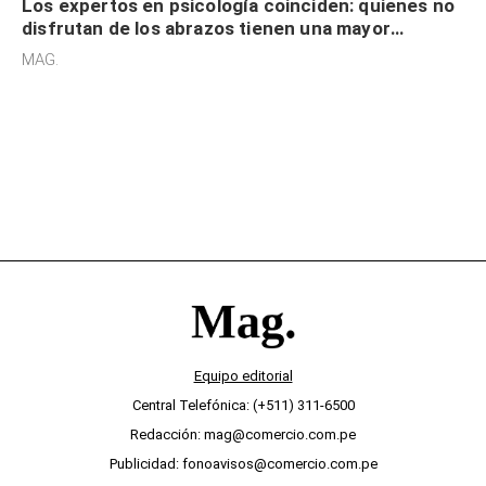
Los expertos en psicología coinciden: quienes no
disfrutan de los abrazos tienen una mayor
sensibilidad a los estímulos físicos y no es por
MAG.
desinterés
Equipo editorial
Central Telefónica: (+511) 311-6500
Redacción: mag@comercio.com.pe
Publicidad: fonoavisos@comercio.com.pe