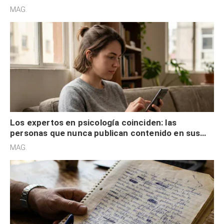
son acumuladores, sino que tienen necesidad de
MAG.
control
Los expertos en psicología coinciden: las
personas que nunca publican contenido en sus
redes sociales no pretenden buscar validación
MAG.
externa