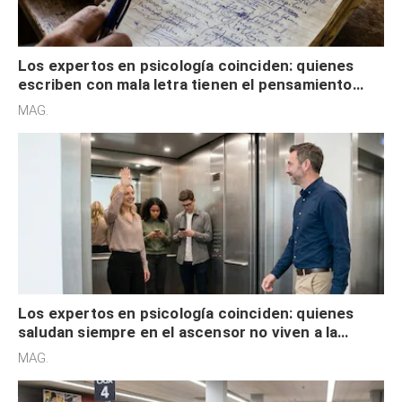
Los expertos en psicología coinciden: quienes
escriben con mala letra tienen el pensamiento
acelerado y no lo hacen por desinterés
MAG.
Los expertos en psicología coinciden: quienes
saludan siempre en el ascensor no viven a la
defensiva y tienen apertura social
MAG.