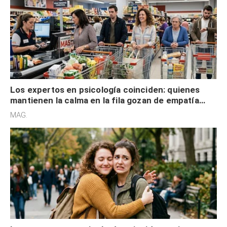
Los expertos en psicología coinciden: quienes
mantienen la calma en la fila gozan de empatía
cognitiva, gratitud y no solo tienen autocontrol
MAG.