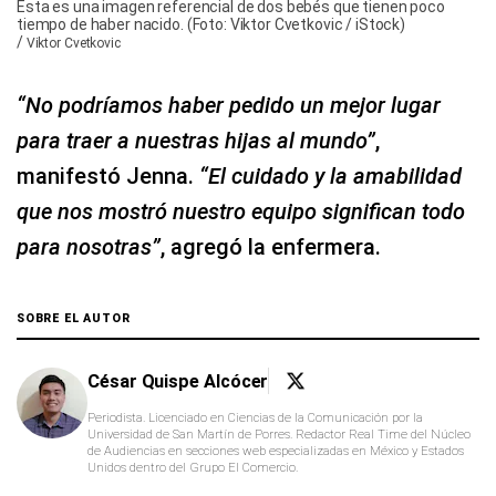
Esta es una imagen referencial de dos bebés que tienen poco
tiempo de haber nacido. (Foto: Viktor Cvetkovic / iStock)
/
Viktor Cvetkovic
“No podríamos haber pedido un mejor lugar
para traer a nuestras hijas al mundo”
,
manifestó Jenna.
“El cuidado y la amabilidad
que nos mostró nuestro equipo significan todo
para nosotras”
, agregó la enfermera.
SOBRE EL AUTOR
César Quispe Alcócer
Periodista. Licenciado en Ciencias de la Comunicación por la
Universidad de San Martín de Porres. Redactor Real Time del Núcleo
de Audiencias en secciones web especializadas en México y Estados
Unidos dentro del Grupo El Comercio.