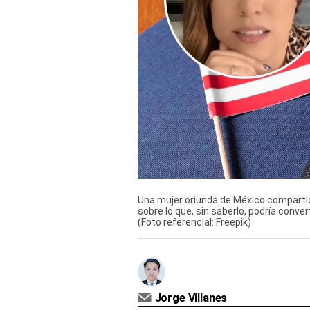
Derechos
Arco
Política
De
Cookies
Una mujer oriunda de México compartió 
sobre lo que, sin saberlo, podría conve
(Foto referencial: Freepik)
Jorge Villanes