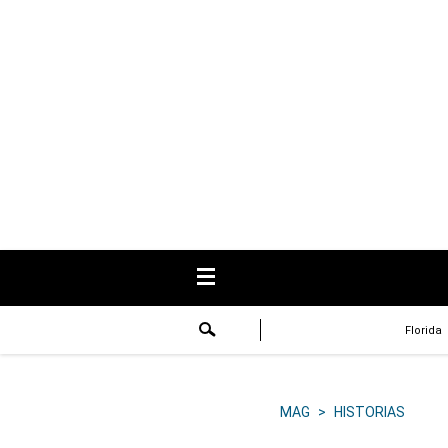
USA
Respuestas
Fama
Historias
Data
Videos
Recetas
Florida
Virales
Lo último
MAG
>
HISTORIAS
Volver a El Comercio