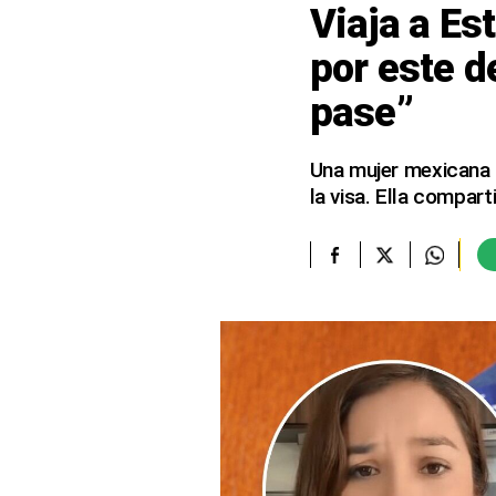
Viaja a Es
elcomercio.pe
por este d
Términos
pase”
Y
Condiciones
De
Uso
Una mujer mexicana ad
la visa. Ella compar
Oficinas
Concesionarias
Principios
Rectores
Buenas
Prácticas
Políticas
De
Privacidad
Política
Integrada
De
Gestión